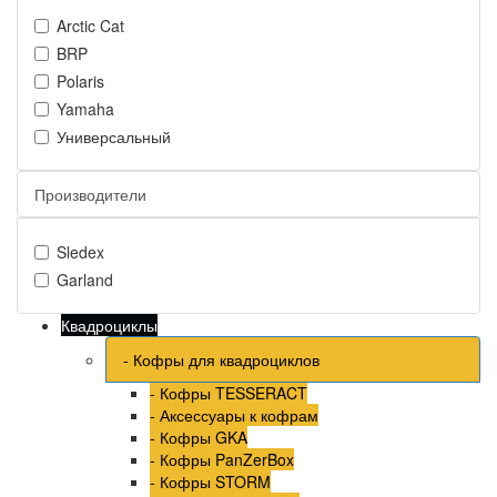
Arctic Cat
BRP
Polaris
Yamaha
Универсальный
Производители
Sledex
Garland
Квадроциклы
- Кофры для квадроциклов
- Кофры TESSERACT
- Аксессуары к кофрам
- Кофры GKA
- Кофры PanZerBox
- Кофры STORM