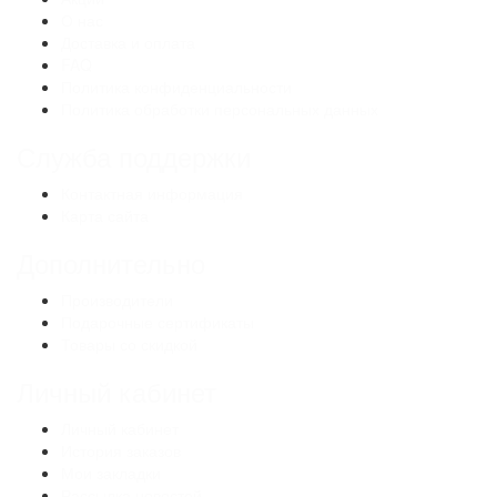
О нас
Доставка и оплата
FAQ
Политика конфиденциальности
Политика обработки персональных данных
Служба поддержки
Контактная информация
Карта сайта
Дополнительно
Производители
Подарочные сертификаты
Товары со скидкой
Личный кабинет
Личный кабинет
История заказов
Мои закладки
Рассылка новостей