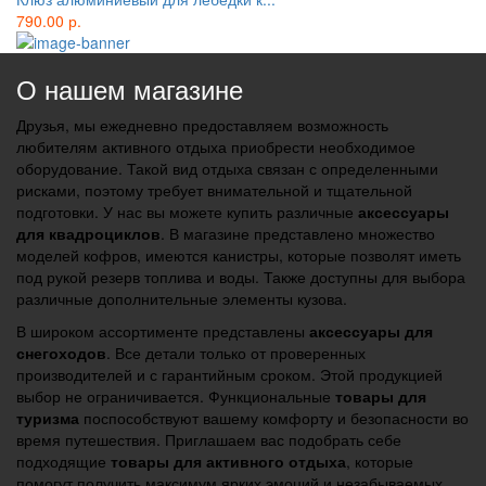
790.00 р.
О нашем магазине
Друзья, мы ежедневно предоставляем возможность
любителям активного отдыха приобрести необходимое
оборудование. Такой вид отдыха связан с определенными
рисками, поэтому требует внимательной и тщательной
подготовки. У нас вы можете купить различные
аксессуары
для квадроциклов
. В магазине представлено множество
моделей кофров, имеются канистры, которые позволят иметь
под рукой резерв топлива и воды. Также доступны для выбора
различные дополнительные элементы кузова.
В широком ассортименте представлены
аксессуары для
снегоходов
. Все детали только от проверенных
производителей и с гарантийным сроком. Этой продукцией
выбор не ограничивается. Функциональные
товары для
туризма
поспособствуют вашему комфорту и безопасности во
время путешествия. Приглашаем вас подобрать себе
подходящие
товары для активного отдыха
, которые
помогут получить максимум ярких эмоций и незабываемых