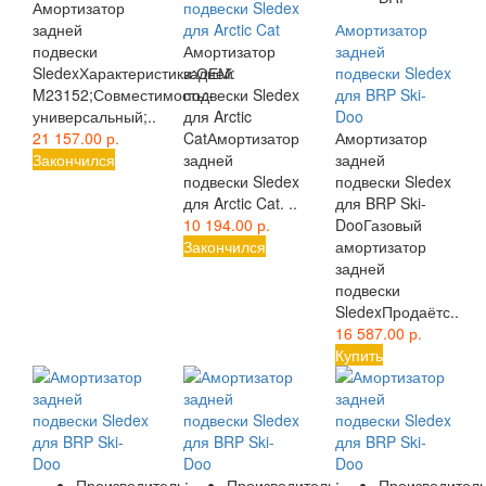
Амортизатор
подвески Sledex
задней
для Arctic Cat
Амортизатор
подвески
Амортизатор
задней
SledexХарактеристики:ОЕМ:
задней
подвески Sledex
M23152;Совместимость:-
подвески Sledex
для BRP Ski-
универсальный;..
для Arctic
Doo
21 157.00 р.
CatАмортизатор
Амортизатор
Закончился
задней
задней
подвески Sledex
подвески Sledex
для Arctic Cat. ..
для BRP Ski-
10 194.00 р.
DooГазовый
Закончился
амортизатор
задней
подвески
SledexПродаётс..
16 587.00 р.
Купить
Производитель:
Производитель:
Производитель