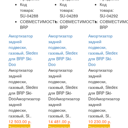
Код
Код
Код
товара:
товара:
товара:
SU-04288
SU-04289
SU-04292
СОВМЕСТИМОСТЬ:
СОВМЕСТИМОСТЬ:
СОВМЕСТИМО
BRP
BRP
BRP
Амортизатор
Амортизатор
Амортизатор
задней
задней
задней
подвески,
подвески,
подвески,
газовый, Sledex
газовый, Sledex
газовый, Sledex
для BRP Ski-
для BRP Ski-
для BRP Ski-
Doo
Doo
Doo
Амортизатор
Амортизатор
Амортизатор
задней
задней
задней
подвески,
подвески,
подвески,
газовый, Sledex
газовый, Sledex
газовый, Sledex
для BRP Ski-
для BRP Ski-
для BRP Ski-
DooАмортизатор
DooАмортизатор
DooАмортизатор
задней
задней
задней
подвески,
подвески,
подвески,
газовый, Sl..
газовый, Sl..
газовый, Sl..
12 503.00 р.
14 481.00 р.
10 230.00 р.
Закончился
Закончился
Закончился