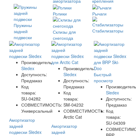
амортизатора
крепления
Ролики
Рычаги
Пружины
Стабилизаторы
задней
Склизы для
подвески
снегохода
Производитель:
Sledex
Производитель:
Доступность:
Sledex
Быстрый
Предзаказ
Доступность:
просмотр
Код
Предзаказ
Производитель
товара:
Код
Sledex
SU-04282
товара:
Доступность:
СОВМЕСТИМОСТЬ:
SM-04232
Предзаказ
Универсальный
СОВМЕСТИМОСТЬ:
Код
Arctic Cat
товара:
Амортизатор
SU-04309
задней
Амортизатор
СОВМЕСТИМО
подвески Sledex
задней
BRP