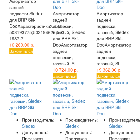
Амортизатор
для BRP Ski-
для BRP Ski-
задней
Doo
Doo
подвески Sledex
Амортизатор
Амортизатор
для BRP Ski-
задней
задней
DooХарактеристики:ОЕМ:
подвески,
подвески,
503193775;503194626;503-
газовый, Sledex
газовый, Sledex
1937-7..
для BRP Ski-
для BRP Ski-
16 289.00 р.
DooАмортизатор
DooАмортизатор
Закончился
задней
задней
подвески,
подвески,
газовый, Sl..
газовый, Sl..
10 724.00 р.
19 362.00 р.
Закончился
Закончился
Производитель:
Производитель:
Производитель
Sledex
Sledex
Sledex
Доступность:
Доступность:
Доступность:
Предзаказ
Предзаказ
Предзаказ