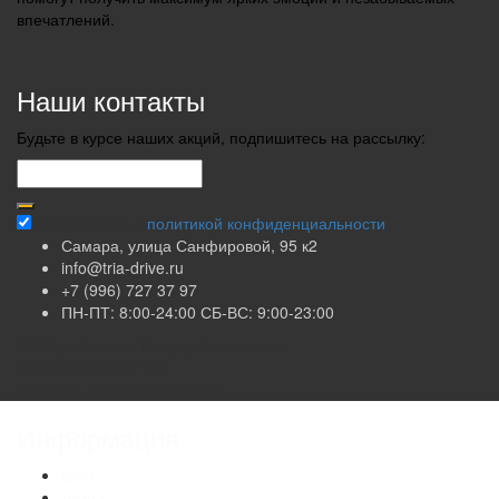
впечатлений.
Наши контакты
Будьте в курсе наших акций, подпишитесь на рассылку:
Ознакомлен с
политикой конфиденциальности
Самара, улица Санфировой, 95 к2
info@tria-drive.ru
+7 (996) 727 37 97
ПН-ПТ: 8:00-24:00 СБ-ВС: 9:00-23:00
ИП Сулейманов Ильдар Равильевич
ИНН: 637204827140
ОГРНИП: 319631300072859
Информация
Блог
Акции