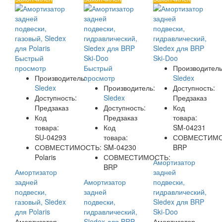
Быстрый
просмотр
Быстрый
Производитель
Производитель:
просмотр
Sledex
Sledex
Производитель:
Доступность:
Доступность:
Sledex
Предзаказ
Предзаказ
Доступность:
Код
Код
Предзаказ
товара:
товара:
Код
SM-04231
SU-04293
товара:
СОВМЕСТИМО
СОВМЕСТИМОСТЬ:
SM-04230
BRP
Polaris
СОВМЕСТИМОСТЬ:
Амортизатор
BRP
Амортизатор
задней
задней
Амортизатор
подвески,
подвески,
задней
гидравлический,
газовый, Sledex
подвески,
Sledex для BRP
для Polaris
гидравлический,
Ski-Doo
Амортизатор
Sledex для BRP
Амортизатор