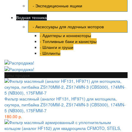
- Экспедиционные ящики
Водная техника
- Аксессуары для лодочных моторов
- Адаптеры и коннекоторы
- Топливные баки и канистры
- Шланги и груши
- Шплинты
Хиты продаж
Фильтр масляный (аналог HF131, HF971) для мотоцикла,
скутера, питбайка ZS170MM-2, ZS174MN-3 (CBS300), 174MN-
5 (NB300), 175FMM-7
180.00 р.