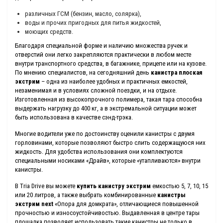
различных ГСМ (бензин, масло, солярка),
воды и прочих пригодных для питья жидкостей,
моющих средств.
Благодаря специальной форме и наличию множества ручек и
отверстий они легко закрепляются практически в любом месте
внутри транспортного средства, в багажнике, прицепе или на кузове.
По мнению специалистов, на сегодняшний день
канистра плоская
экстрим
– одна из наиболее удобных и практичных емкостей,
незаменимая и в условиях сложной поездки, и на отдыхе.
Изготовленная из высокопрочного полимера, такая тара способна
выдержать нагрузку до 400 кг, а в экстремальной ситуации может
быть использована в качестве сэнд-трэка.
Многие водители уже по достоинству оценили канистры с двумя
горловинами, которые позволяют быстро слить содержащуюся них
жидкость. Для удобства использования они комплектуются
специальными носиками «Драйв», которые «утапливаются» внутри
канистры.
В Tria Drive вы можете
купить канистру экстрим
емкостью 5, 7, 10, 15
или 20 литров, а также выбрать комбинированные
канистры
экстрим next
«Опора для домкрата», отличающиеся повышенной
прочностью и износоустойчивостью. Выдавленная в центре тары
площадка позволяет использовать такие канистры не только в