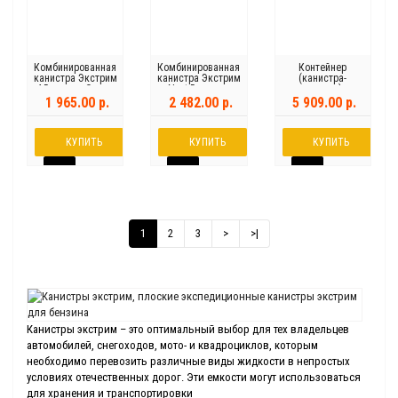
Комбинированная
Комбинированная
Контейнер
канистра Экстрим
канистра Экстрим
(канистра-
4,5 литра «Опора
Next 5 литров
умывальник) для
для домкрата»
опора для
воды 19 л
1 965.00 р.
2 482.00 р.
5 909.00 р.
домкрата
КУПИТЬ
КУПИТЬ
КУПИТЬ
1
2
3
>
>|
Канистры экстрим – это оптимальный выбор для тех владельцев
автомобилей, снегоходов, мото- и квадроциклов, которым
необходимо перевозить различные виды жидкости в непростых
условиях отечественных дорог. Эти емкости могут использоваться
для хранения и транспортировки