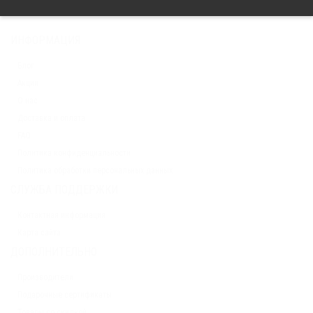
ИНФОРМАЦИЯ
Блог
Акции
О нас
Доставка и оплата
FAQ
Политика конфиденциальности
Политика обработки персональных данных
СЛУЖБА ПОДДЕРЖКИ
Контактная информация
Карта сайта
ДОПОЛНИТЕЛЬНО
Производители
Подарочные сертификаты
Товары со скидкой