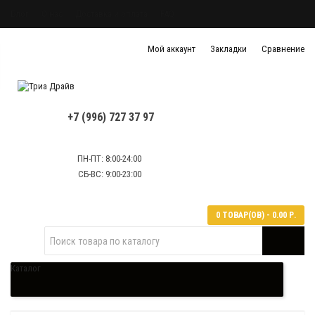
Блог
О нас
Доставка и оплата
FAQ
Политика конфиденциальности
Мой аккаунт
Закладки
Сравнение
Политика обработки персональных данных
Контактная информация
+7 (996) 727 37 97
ПН-ПТ: 8:00-24:00
СБ-ВС: 9:00-23:00
0 ТОВАР(ОВ) - 0.00 Р.
Каталог