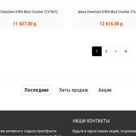
 Deestone D936 Mud Crusher 27x10x12
Шина Deestone D936 Mud Crusher 27x
11 637.00 р.
12 616.00 р.
КУПИТЬ
КУПИТЬ
1
2
>
>|
Последние
Хиты продаж
Акции
НАШИ КОНТАКТЫ
ям активного отдыха приобрести
Будьте в курсе наших акций, подпиши