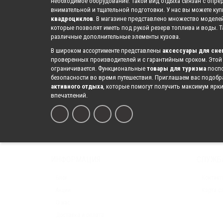
необходимое оборудование. Такой вид отдыха связан с опре
внимательной и тщательной подготовки. У нас вы можете ку
квадроциклов
. В магазине представлено множество моделе
которые позволят иметь под рукой резерв топлива и воды. 
различные дополнительные элементы кузова.
В широком ассортименте представлены
аксессуары для сне
проверенных производителей и с гарантийным сроком. Этой
ограничивается. Функциональные
товары для туризма
поспо
безопасности во время путешествия. Приглашаем вас подоб
активного отдыха
, которые помогут получить максимум ярк
впечатлений.
ИНФОРМАЦИЯ
СЛУЖБ
Блог
Контакт
Акции
Карта с
О нас
Доставка и оплата