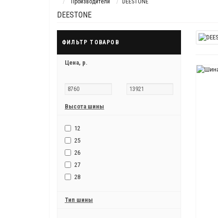
Производители
DEESTONE
DEESTONE
ФИЛЬТР ТОВАРОВ
Цена,
р.
Высота шины
12
25
26
27
28
Тип шины