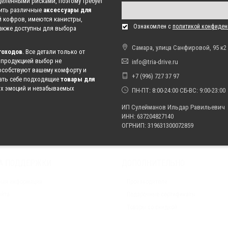
деленными рисками, поэтому требует
пить различные
аксессуары для
й кофров, имеются канистры,
Ознакомлен с
политикой конфиден
Также доступны для выбора
Самара, улица Санфировой, 95 к2
гоходов
. Все детали только от
 продукцией выбор не
info@tria-drive.ru
собствуют вашему комфорту и
+7 (996) 727 37 97
рать себе подходящие
товары для
их эмоций и незабываемых
ПН-ПТ: 8:00-24:00 СБ-ВС: 9:00-23:00
ИП Сулейманов Ильдар Равильевич
ИНН: 637204827140
ОГРНИП: 319631300072859
А ПОДДЕРЖКИ
ДОПОЛНИТЕЛЬНО
ная информация
Производители
айта
Подарочные сертификаты
Товары со скидкой