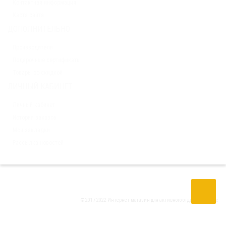
Контактная информация
Карта сайта
ДОПОЛНИТЕЛЬНО
Производители
Подарочные сертификаты
Товары со скидкой
ЛИЧНЫЙ КАБИНЕТ
Личный кабинет
История заказов
Мои закладки
Рассылка новостей
© 2017-2022 Интернет магазин для активного отдыха
Tria Drive