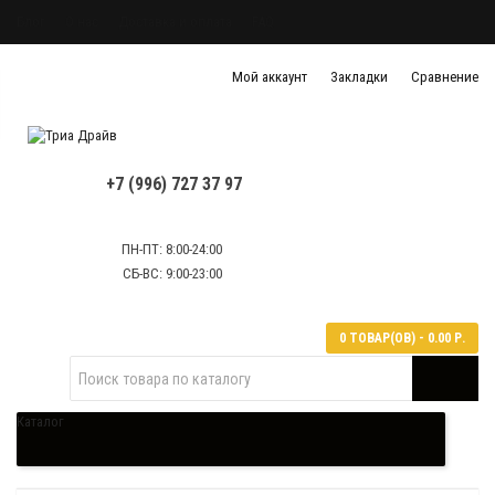
Блог
О нас
Доставка и оплата
FAQ
Политика конфиденциальности
Мой аккаунт
Закладки
Сравнение
Политика обработки персональных данных
Контактная информация
+7 (996) 727 37 97
ПН-ПТ: 8:00-24:00
СБ-ВС: 9:00-23:00
0 ТОВАР(ОВ) - 0.00 Р.
Каталог