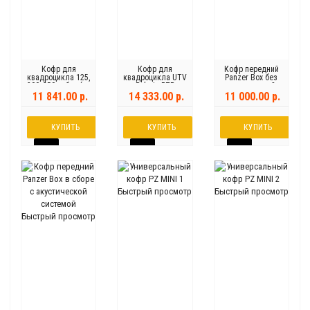
Кофр для
Кофр для
Кофр передний
квадроцикла 125,
квадроцикла UTV
Panzer Box без
200, 250 кубов (со
Polaris RZR
акустической
спинкой)
системы
11 841.00 р.
14 333.00 р.
11 000.00 р.
КУПИТЬ
КУПИТЬ
КУПИТЬ
Быстрый просмотр
Быстрый просмотр
Быстрый просмотр