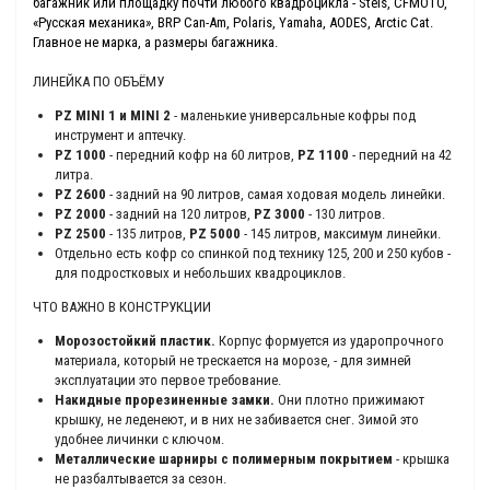
багажник или площадку почти любого квадроцикла - Stels, CFMOTO,
«Русская механика», BRP Can-Am, Polaris, Yamaha, AODES, Arctic Cat.
Главное не марка, а размеры багажника.
ЛИНЕЙКА ПО ОБЪЁМУ
PZ MINI 1 и MINI 2
- маленькие универсальные кофры под
инструмент и аптечку.
PZ 1000
- передний кофр на 60 литров,
PZ 1100
- передний на 42
литра.
PZ 2600
- задний на 90 литров, самая ходовая модель линейки.
PZ 2000
- задний на 120 литров,
PZ 3000
- 130 литров.
PZ 2500
- 135 литров,
PZ 5000
- 145 литров, максимум линейки.
Отдельно есть кофр со спинкой под технику 125, 200 и 250 кубов -
для подростковых и небольших квадроциклов.
ЧТО ВАЖНО В КОНСТРУКЦИИ
Морозостойкий пластик.
Корпус формуется из ударопрочного
материала, который не трескается на морозе, - для зимней
эксплуатации это первое требование.
Накидные прорезиненные замки.
Они плотно прижимают
крышку, не леденеют, и в них не забивается снег. Зимой это
удобнее личинки с ключом.
Металлические шарниры с полимерным покрытием
- крышка
не разбалтывается за сезон.