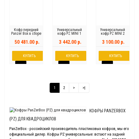
Кофр передний
Универсальный
Универсальный
Panzer Box в сборе
кофр PZ MINI 1
кофр PZ MINI 2
с акустической
системой
50 481.00 р.
3 442.00 р.
3 100.00 р.
КУПИТЬ
КУПИТЬ
КУПИТЬ
1
2
>
>|
КОФРЫ PANZERBOX
(PZ) ДЛЯ КВАДРОЦИКЛОВ
PanZerBox - российский производитель пластиковых кофров, мы его
официальный дилер. Кофры PZ универсальные: встают на задний