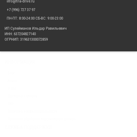
info@tria-drive.ru
+7 (996) 727 37 97
ПН-ПТ: 8:00-24:00 СБ-ВС: 9:00-23:00
ИП Сулейманов Ильдар Равильевич
ИНН: 637204827140
ОГРНИП: 319631300072859
ИНФОРМАЦИЯ
Блог
Акции
О нас
Доставка и оплата
FAQ
Политика конфиденциальности
Политика обработки персональных данных
СЛУЖБА ПОДДЕРЖКИ