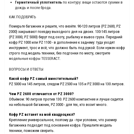
Герметичный уплотнитель
по контуру: вещи остаются сухими в
дождь и после брода.
КАК ПОДОБРАТЬ
Померьте багажник и решите, что везёте. 90-120 литров (PZ 2600, PZ
2000) закрывают поездку выходного дня на двоих. 130-145 литров
(PZ 3000, PZ 5000) берут под охоту, рыбалку и вывоз груза. Передний
кофр PZ 1000 или PZ 1100 - в дополнение к заднему: туда уходят
инструмент, трос и всё, что должно быть под рукой. Если нужен кофр
строго под модель техники, без подгонки по месту, смотрите
модельные кофры TESSERACT
.
ВОПРОСЫ И ОТВЕТЫ
Какой кофр PZ самый вместительный?
PZ 5000 на 145 литров, следом PZ 2500 на 135 и PZ 3000 на 130 литров.
Чем PZ 2600 отличается от PZ 3000?
Объёмом: 90 литров против 130. PZ 2600 компактнее и лучше садится
на небольшой багажник, PZ 3000 - для тех, кто возит много.
Кофр PZ встанет на мой квадроцикл?
Крепление универсальное, поэтому да - при условии, что размер
багажника подходит под основание кофра. Пришлите модель
техники, поможем сверить.