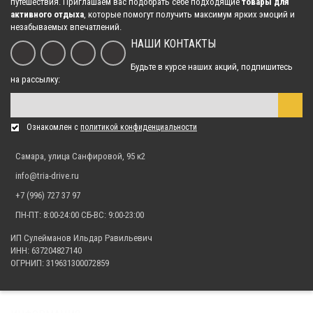
путешествия. Приглашаем вас подобрать себе подходящие
товары для
активного отдыха
, которые помогут получить максимум ярких эмоций и
незабываемых впечатлений.
НАШИ КОНТАКТЫ
Будьте в курсе наших акций, подпишитесь
на рассылку:
Ознакомлен с
политикой конфиденциальности
Самара, улица Санфировой, 95 к2
info@tria-drive.ru
+7 (996) 727 37 97
ПН-ПТ: 8:00-24:00 СБ-ВС: 9:00-23:00
ИП Сулейманов Ильдар Равильевич
ИНН: 637204827140
ОГРНИП: 319631300072859