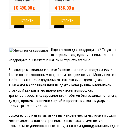
квадроцикла
квадроцикла
Polaris ACE
STELS Leopard/
325/570/900
Guepard
10 490.00 р.
4 138.00 р.
КУПИТЬ
КУПИТЬ
Ищете чехол для квадроцикла? Тогда вы
на верном пути, купить в 1 клик тент на
квадроцикл вы можете в нашем интернет-магазине.
В наше время квадроцикл все больше становится популярным и
более того всесезонным средством передвижения. Многие из вас
любят покататься с друзьями за 100, 200 км от дома, другие
выезжают на соревнования на другой конец нашей необъятной
страны. И как раз в это время возникает вопрос, как
транспортировать квадроцикл так, чтобы он был защищен от снега,
дождя, прямых солнечных лучей и прочего мелкого мусора во
время транспортировки.
Выход есть! В нашем магазине вы найдете чехлы на любые модели
мотовездехода или квадроцикла. У нас в ассортименте так
называемые универсальные тенты, а также индивидуальные модели