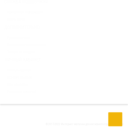
СЛУЖБА ПОДДЕРЖКИ
Контактная информация
Карта сайта
ДОПОЛНИТЕЛЬНО
Производители
Подарочные сертификаты
Товары со скидкой
ЛИЧНЫЙ КАБИНЕТ
Личный кабинет
История заказов
Мои закладки
Рассылка новостей
© 2017-2022 Интернет магазин для активного отдыха
Tria Drive