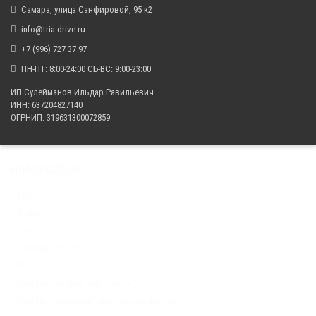
Самара, улица Санфировой, 95 к2
info@tria-drive.ru
+7 (996) 727 37 97
ПН-ПТ: 8:00-24:00 СБ-ВС: 9:00-23:00
ИП Сулейманов Ильдар Равильевич
ИНН: 637204827140
ОГРНИП: 319631300072859
ИНФОРМАЦИЯ
Блог
Акции
О нас
Доставка и оплата
FAQ
Политика конфиденциальности
Политика обработки персональных данных