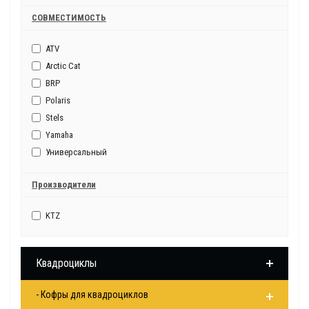
СОВМЕСТИМОСТЬ
ATV
Arctic Cat
BRP
Polaris
Stels
Yamaha
Универсальный
Производители
KTZ
Квадроциклы
- Кофры для квадроциклов