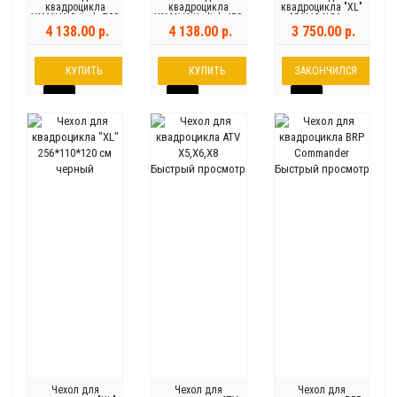
квадроцикла
квадроцикла
квадроцикла "XL"
YAMAHA Grizzly 700
YAMAHA Kodiak 450
251*124*84 см
(2016+)
камуфляжный
4 138.00 р.
4 138.00 р.
3 750.00 р.
КУПИТЬ
КУПИТЬ
ЗАКОНЧИЛСЯ
Быстрый просмотр
Быстрый просмотр
Чехол для
Чехол для
Чехол для