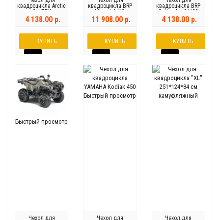
Чехол для
Чехол для
Чехол для
квадроцикла Arctic
квадроцикла BRP
квадроцикла BRP
Cat TRV
Maverick X3
Outlander G1/G2
500/550/700
MAX
4 138.00 р.
11 908.00 р.
4 138.00 р.
КУПИТЬ
КУПИТЬ
КУПИТЬ
Быстрый просмотр
Быстрый просмотр
Чехол для
Чехол для
Чехол для