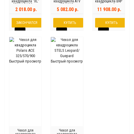
квадроцикла "XL"
квадроцикла ATV
квадроцикла BRP
256*110*120 см
X5,X6,X8
Commander
черный
2 018.00 р.
5 082.00 р.
11 908.00 р.
ЗАКОНЧИЛСЯ
КУПИТЬ
КУПИТЬ
Быстрый просмотр
Быстрый просмотр
Чехол для
Чехол для