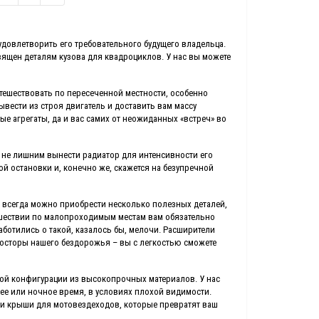
удовлетворить его требовательного будущего владельца
.
ящен деталям кузова для квадроциклов. У нас вы можете
тешествовать по пересеченной местности, особенно
вести из строя двигатель и доставить вам массу
 агрегаты, да и вас самих от неожиданных «встреч» во
т не лишним вынести радиатор для интенсивности его
й остановки и, конечно же, скажется на безупречной
г всегда можно приобрести несколько полезных деталей,
ешествии по малопроходимым местам вам обязательно
заботились о такой, казалось бы, мелочи. Расширители
росторы нашего бездорожья – вы с легкостью сможете
ой конфигурации из высокопрочных материалов. У нас
е или ночное время, в условиях плохой видимости.
и и крыши для мотовездеходов, которые превратят ваш