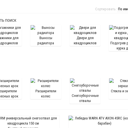
Сортировать:
ТЬ ПОИСК
гажники для
Выносы
Двери для
адроциклов
радиатора
квадроциклов
Подогрев р
курка 
квадроц
сширители
Расширители
Стекла и з
Снегоуборочные
лесных арок
колес
отвалы