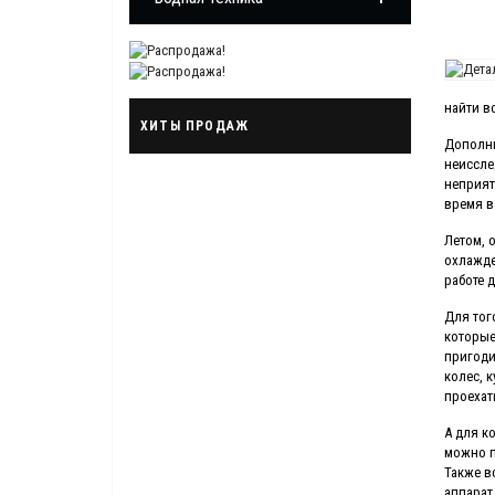
найти в
ХИТЫ ПРОДАЖ
Дополни
неиссле
неприят
время в
Летом, 
охлажде
работе 
Для тог
которые
пригоди
колес, 
проехат
А для к
можно п
Также в
аппарат