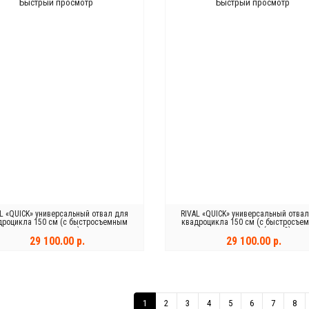
Быстрый просмотр
Быстрый просмотр
L «QUICK» универсальный отвал для
RIVAL «QUICK» универсальный отва
дроцикла 150 см (с быстросъемным
квадроцикла 150 см (с быстросъе
механизмом)
механизмом) (серый)
29 100.00 р.
29 100.00 р.
КУПИТЬ
КУПИТЬ
1
2
3
4
5
6
7
8