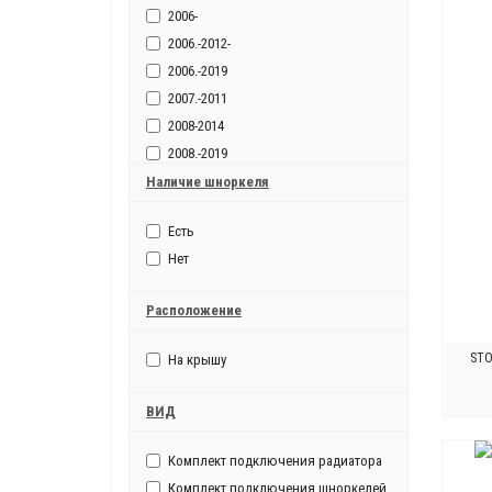
2006-
2006.-2012-
2006.-2019
2007.-2011
2008-2014
2008.-2019
2009-
Наличие шноркеля
2009.-2015
Есть
2011
Нет
2011-2014
2011.-2014
Расположение
2011.-2019
2012
STO
На крышу
2012-
2013
ВИД
2013.-2018-
2014
Комплект подключения радиатора
2014-
Комплект подключения шноркелей