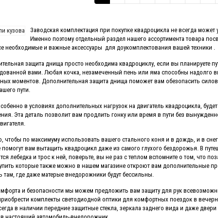
Заводская комплектация при покупке квадроцикла не всегда может 
Именно поэтому отдельный раздел нашего ассортимента товара посв
се необходимые и важные аксессуары для доукомплектования вашей техники .
тельная защита днища просто необходима квадроциклу, если вы планируете пу
дованной вами. Любая кочка, незамеченный пень или яма способны надолго вы
ных моментов. Дополнительная защита днища поможет вам обезопасить силовые
ашего пути.
особенно в условиях дополнительных нагрузок на двигатель квадроцикла, буде
ния. Эта деталь позволит вам продлить гонку или время в пути без вынужденно
двигателя.
о, чтобы по максимуму использовать вашего стального коня и в дождь, и в сне
 помогут вам вытащить квадроцикл даже из самого глухого бездорожья. В пут
тся лебедка и трос к ней, поверьте, вы не раз с теплом вспомните о том, что по
купить которые также можно в нашем магазине откроют вам дополнительные п
ь там, где даже матерые внедорожники будут бессильны.
омфорта и безопасности мы можем предложить вам защиту для рук всевозможн
риобрести комплекты светодиодной оптики для комфортных поездок в вечерне
сегда в наличии передние защитные стекла, зеркала заднего вида и даже двер
 в настоящий автомобиль-внедорожник.