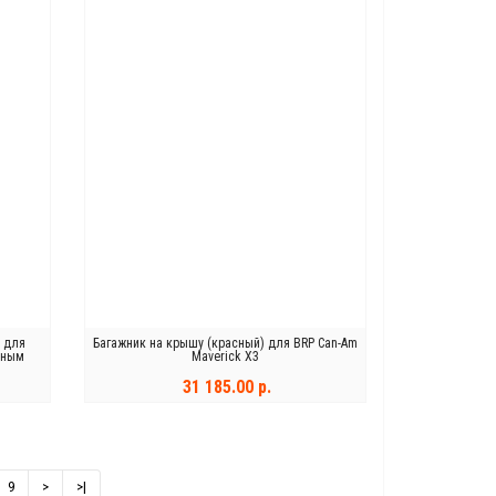
л для
Багажник на крышу (красный) для BRP Can-Am
мным
Maverick X3
31 185.00 р.
КУПИТЬ
9
>
>|