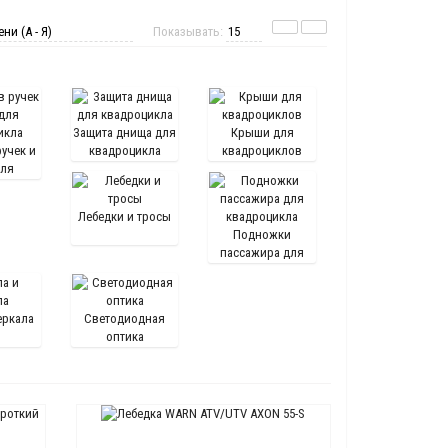
Показывать:
Защита днища для
Крыши для
учек и
квадроцикла
квадроциклов
для
икла
Лебедки и тросы
Подножки
пассажира для
квадроцикла
еркала
Светодиодная
оптика