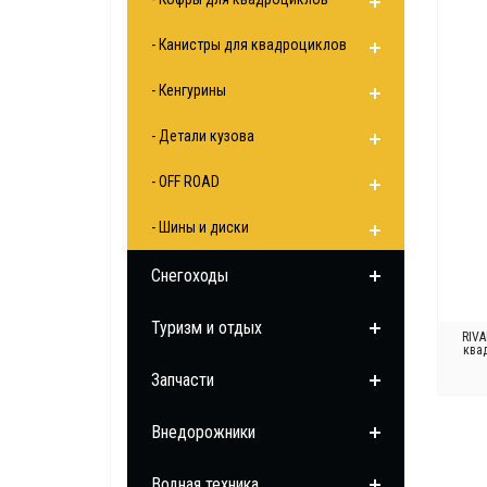
Baltmotors
PZ (PANZER BOX)
CF MOTO
- Канистры для квадроциклов
Hisun
Honda
- Кенгурины
Kawasaki
- Детали кузова
Linhai
Maverick R 2024
- OFF ROAD
Odes
Polaris
- Шины и диски
Segway
Снегоходы
Stels
Suzuki
Туризм и отдых
TGB
RIVA
ква
UTV
Запчасти
Yamaha
Русская Механика
Внедорожники
Русская механика
Водная техника