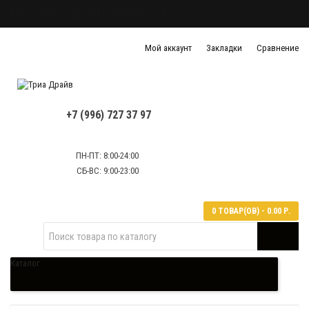
Блог
О нас
Доставка и оплата
FAQ
Политика конфиденциальности
Мой аккаунт
Закладки
Сравнение
Политика обработки персональных данных
Контактная информация
+7 (996) 727 37 97
ПН-ПТ: 8:00-24:00
СБ-ВС: 9:00-23:00
0 ТОВАР(ОВ) - 0.00 Р.
Каталог