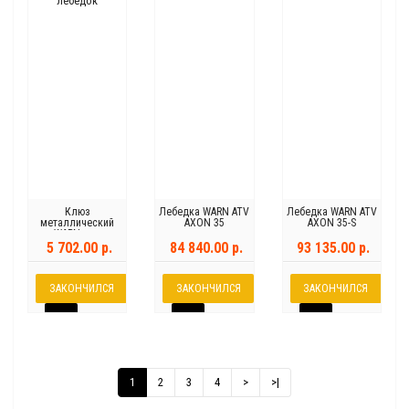
Клюз
Лебедка WARN ATV
Лебедка WARN ATV
металлический
AXON 35
AXON 35-S
WARN для
автомобильных
5 702.00 р.
84 840.00 р.
93 135.00 р.
лебедок
ЗАКОНЧИЛСЯ
ЗАКОНЧИЛСЯ
ЗАКОНЧИЛСЯ
1
2
3
4
>
>|