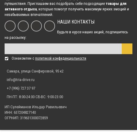
путешествия. Приглашаем вас подобрать себе подходящие
товары для
активного отдыха
, которые помогут получить максимум ярких эмоций и
незабываемых впечатлений.
НАШИ КОНТАКТЫ
Будьте в курсе наших акций, подпишитесь
на рассылку:
Ознакомлен с
политикой конфиденциальности
Самара, улица Санфировой, 95 к2
info@tria-drive.ru
+7 (996) 727 37 97
ПН-ПТ: 8:00-24:00 СБ-ВС: 9:00-23:00
ИП Сулейманов Ильдар Равильевич
ИНН: 637204827140
ОГРНИП: 319631300072859