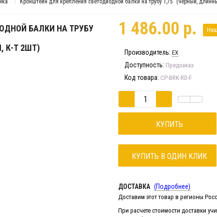
ика
Кронштейн для крепления светодиодной балки на трубу 1,75" (черный, длинный
1 486.00 р.
ОДНОЙ БАЛКИ НА ТРУБУ
Наш
, К-Т 2ШТ)
Производитель:
EX
Доступность:
Предзаказ
Код товара:
CP-BRK-RD-F
КУПИТЬ
КУПИТЬ В ОДИН КЛИК
ДОСТАВКА
(Подробнее)
Доставим этот товар в регионы Росс
При расчете стоимости доставки у