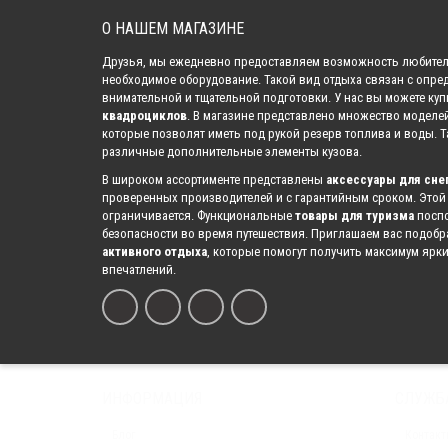
О НАШЕМ МАГАЗИНЕ
Кро
Друзья, мы ежедневно предоставляем возможность любител
необходимое оборудование. Такой вид отдыха связан с опре
внимательной и тщательной подготовки. У нас вы можете ку
квадроциклов
. В магазине представлено множество моделе
Кронштейн 
которые позволят иметь под рукой резерв топлива и воды. 
различные дополнительные элементы кузова.
В широком ассортименте представлены
аксессуары для сне
проверенных производителей и с гарантийным сроком. Этой
ограничивается. Функциональные
товары для туризма
поспо
Крон
безопасности во время путешествия. Приглашаем вас подоб
активного отдыха
, которые помогут получить максимум ярк
впечатлений.
ИНФОРМАЦИЯ
СЛУЖБ
Кронштей
Блог
Контакт