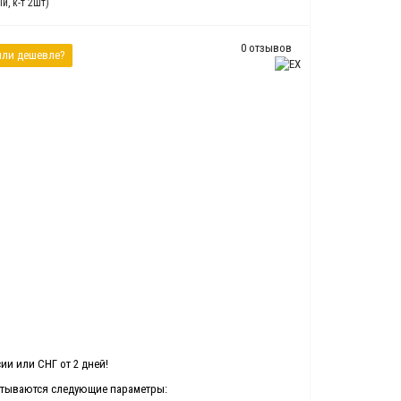
, к-т 2шт)
0 отзывов
ли дешевле?
ии или СНГ от 2 дней!
читываются следующие параметры: