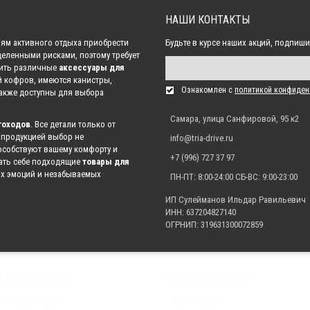
НАШИ КОНТАКТЫ
нштейн для крепления светодиодной балки над номерным знаком, с трубой (х
2 352.00 р.
ям активного отдыха приобрести
Будьте в курсе наших акций, подпиши
деленными рисками, поэтому требует
пить различные
аксессуары для
й кофров, имеются канистры,
для крепления светодиодной балки на крышу, на штатный рейлинг (алюминий,
Ознакомлен с
политикой конфиден
Также доступны для выбора
2 163.00 р.
Самара, улица Санфировой, 95 к2
гоходов
. Все детали только от
 продукцией выбор не
info@tria-drive.ru
собствуют вашему комфорту и
штейн для крепления светодиодной балки над номерным знаком, с трубой (чё
+7 (996) 727 37 97
рать себе подходящие
товары для
2 111.00 р.
их эмоций и незабываемых
ПН-ПТ: 8:00-24:00 СБ-ВС: 9:00-23:00
ИП Сулейманов Ильдар Равильевич
ИНН: 637204827140
Кронштейн для крепления светодиодной балки над номерным знаком (чёрный)
ОГРНИП: 319631300072859
1 922.00 р.
А ПОДДЕРЖКИ
ДОПОЛНИТЕЛЬНО
н для крепления светодиодной балки над лобовым стеклом (черный, 50" Curved,
1 785.00 р.
ная информация
Производители