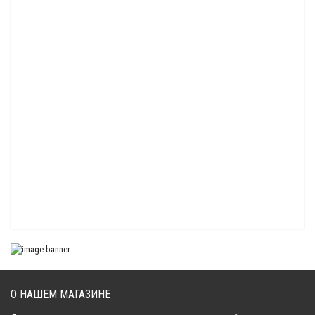
Коньки лыж усиленные 160 мм Sledex для Arctic Cat
6 769.00 р.
Коньки лыж усиленные 160 мм Sledex для BRP Lynx, Ski-Doo
6 945.00 р.
Коньки лыж усиленные 160 мм Sledex для BRP Lynx, Ski-Doo/Stels
7 596.00 р.
Коньки лыж усиленные 160 мм Sledex для Polaris
6 335.00 р.
О НАШЕМ МАГАЗИНЕ
Коньки лыж усиленные 160 мм Sledex для Polaris
6 072.00 р.