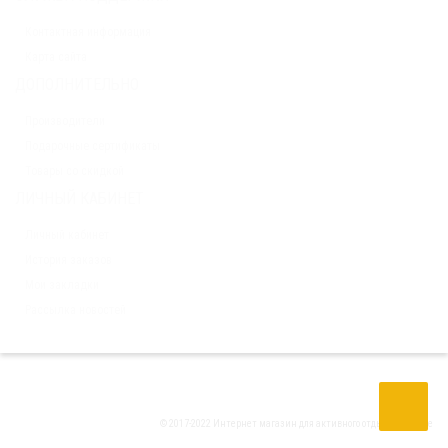
Контактная информация
Карта сайта
ДОПОЛНИТЕЛЬНО
Производители
Подарочные сертификаты
Товары со скидкой
ЛИЧНЫЙ КАБИНЕТ
Личный кабинет
История заказов
Мои закладки
Рассылка новостей
© 2017-2022 Интернет магазин для активного отдыха
Tria Drive