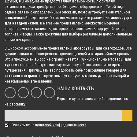
Друзья, мы ежедневно предоставляем возможность любителям
активного отдыха приобрести необходимое оборудование. Такой вид
отдыха связан с определенными рисками, поэтому требует внимательной
и тщательной подготовки. У нас вы можете купить различные
аксессуары
Коньки лыж усиленные 160 мм Sledex для Yamaha
для квадроциклов
. В магазине представлено множество моделей
7 825.00 р.
кофров, имеются канистры, которые позволят иметь под рукой резерв
топлива и воды. Также доступны для выбора различные дополнительные
элементы кузова.
В широком ассортименте представлены
аксессуары для снегоходов
. Все
Коньки лыжи Sledex для BRP Ski-Doo
детали только от проверенных производителей и с гарантийным сроком.
9 531.00 р.
Этой продукцией выбор не ограничивается. Функциональные
товары для
туризма
поспособствуют вашему комфорту и безопасности во время
путешествия. Приглашаем вас подобрать себе подходящие
товары для
активного отдыха
, которые помогут получить максимум ярких эмоций и
Коньки лыжи Sledex для Yamaha
незабываемых впечатлений.
10 323.00 р.
НАШИ КОНТАКТЫ
Будьте в курсе наших акций, подпишитесь
на рассылку:
Коньки лыжи Sledex для BRP Ski-Doo
10 895.00 р.
Ознакомлен с
политикой конфиденциальности