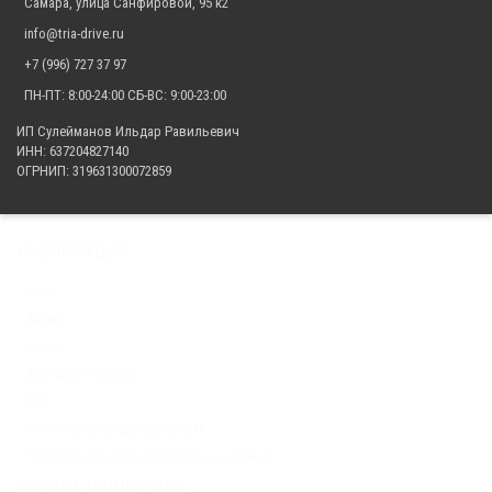
Самара, улица Санфировой, 95 к2
info@tria-drive.ru
+7 (996) 727 37 97
ПН-ПТ: 8:00-24:00 СБ-ВС: 9:00-23:00
ИП Сулейманов Ильдар Равильевич
ИНН: 637204827140
ОГРНИП: 319631300072859
ИНФОРМАЦИЯ
Блог
Акции
О нас
Доставка и оплата
FAQ
Политика конфиденциальности
Политика обработки персональных данных
СЛУЖБА ПОДДЕРЖКИ