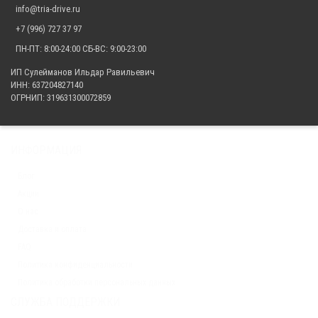
2 982.00 р.
info@tria-drive.ru
+7 (996) 727 37 97
ПН-ПТ: 8:00-24:00 СБ-ВС: 9:00-23:00
ИП Сулейманов Ильдар Равильевич
ИНН: 637204827140
ОГРНИП: 319631300072859
ИНФОРМАЦИЯ
Блог
Акции
О нас
Доставка и оплата
FAQ
Политика конфиденциальности
Политика обработки персональных данных
СЛУЖБА ПОДДЕРЖКИ