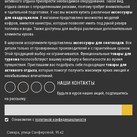
активного отдыха приобрести необходимое оборудование. Такой вид
отдыха связан с определенными рисками, поэтому требует внимательной
и тщательной подготовки. У нас вы можете купить различные
аксессуары
Комплект подшипников КПП Sledex для BRP Ski-Doo
для квадроциклов
. В магазине представлено множество моделей
2 789.00 р.
кофров, имеются канистры, которые позволят иметь под рукой резерв
топлива и воды. Также доступны для выбора различные дополнительные
элементы кузова.
В широком ассортименте представлены
аксессуары для снегоходов
. Все
Комплект подшипников КПП Sledex для Yamaha
детали только от проверенных производителей и с гарантийным сроком.
1 493.00 р.
Этой продукцией выбор не ограничивается. Функциональные
товары для
туризма
поспособствуют вашему комфорту и безопасности во время
путешествия. Приглашаем вас подобрать себе подходящие
товары для
активного отдыха
, которые помогут получить максимум ярких эмоций и
Комплект подшипников КПП Sledex для Yamaha
незабываемых впечатлений.
1 685.00 р.
НАШИ КОНТАКТЫ
Будьте в курсе наших акций, подпишитесь
на рассылку:
Комплект подшипников КПП Sledex для BRP Ski-Doo
2 087.00 р.
Ознакомлен с
политикой конфиденциальности
Комплект подшипников КПП Sledex для Polaris
Самара, улица Санфировой, 95 к2