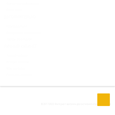
Контактная информация
Карта сайта
ДОПОЛНИТЕЛЬНО
Производители
Подарочные сертификаты
Товары со скидкой
ЛИЧНЫЙ КАБИНЕТ
Личный кабинет
История заказов
Мои закладки
Рассылка новостей
© 2017-2022 Интернет магазин для активного отдыха
Tria Drive