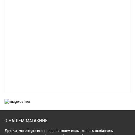
Комплект подшипников ведомого вала Sledex для Yamaha 600/1100
4 319.00 р.
Комплект подшипников КПП Sledex для Arctic Cat
3 028.00 р.
Комплект подшипников КПП Sledex для Polaris
2 960.00 р.
Комплект подшипников КПП Sledex для Yamaha
2 918.00 р.
О НАШЕМ МАГАЗИНЕ
Комплект подшипников КПП Sledex для Yamaha
2 305.00 р.
Друзья, мы ежедневно предоставляем возможность любителям