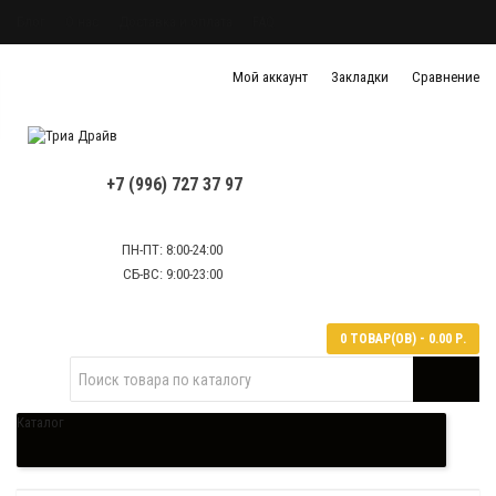
Блог
О нас
Доставка и оплата
FAQ
Политика конфиденциальности
Мой аккаунт
Закладки
Сравнение
Политика обработки персональных данных
Контактная информация
+7 (996) 727 37 97
ПН-ПТ: 8:00-24:00
СБ-ВС: 9:00-23:00
0 ТОВАР(ОВ) - 0.00 Р.
Каталог