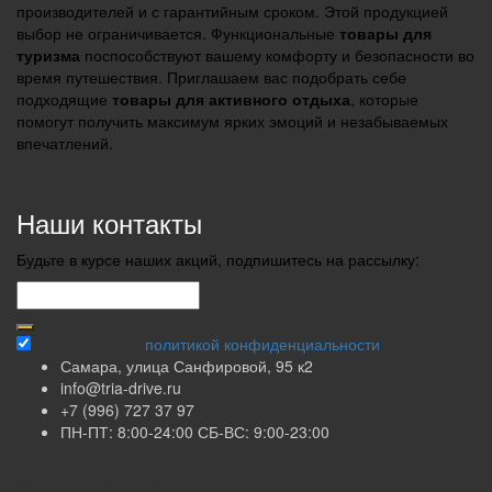
производителей и с гарантийным сроком. Этой продукцией
выбор не ограничивается. Функциональные
товары для
туризма
поспособствуют вашему комфорту и безопасности во
время путешествия. Приглашаем вас подобрать себе
подходящие
товары для активного отдыха
, которые
помогут получить максимум ярких эмоций и незабываемых
впечатлений.
Наши контакты
Будьте в курсе наших акций, подпишитесь на рассылку:
Ознакомлен с
политикой конфиденциальности
Самара, улица Санфировой, 95 к2
info@tria-drive.ru
+7 (996) 727 37 97
ПН-ПТ: 8:00-24:00 СБ-ВС: 9:00-23:00
ИП Сулейманов Ильдар Равильевич
ИНН: 637204827140