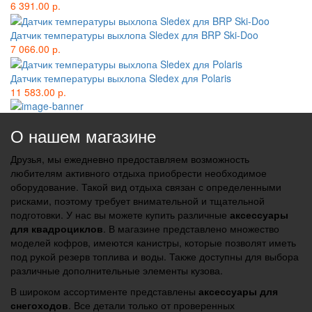
6 391.00 р.
Датчик температуры выхлопа Sledex для BRP Ski-Doo
7 066.00 р.
Датчик температуры выхлопа Sledex для Polaris
11 583.00 р.
О нашем магазине
Друзья, мы ежедневно предоставляем возможность
любителям активного отдыха приобрести необходимое
оборудование. Такой вид отдыха связан с определенными
рисками, поэтому требует внимательной и тщательной
подготовки. У нас вы можете купить различные
аксессуары
для квадроциклов
. В магазине представлено множество
моделей кофров, имеются канистры, которые позволят иметь
под рукой резерв топлива и воды. Также доступны для выбора
различные дополнительные элементы кузова.
В широком ассортименте представлены
аксессуары для
снегоходов
. Все детали только от проверенных