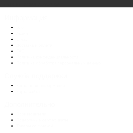
ОГРНИП: 319631300072859
Информация
Блог
Акции
О нас
Доставка и оплата
FAQ
Политика конфиденциальности
Политика обработки персональных данных
Служба поддержки
Контактная информация
Карта сайта
Дополнительно
Производители
Подарочные сертификаты
Товары со скидкой