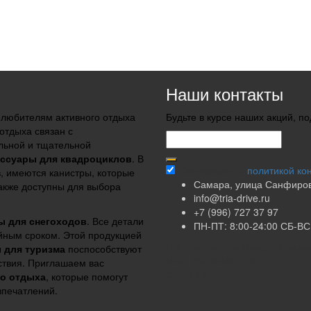
Наши контакты
 любителям активного отдыха
Будьте в курсе наших акций, п
отдыха связан с
льной и тщательной
ессуары для квадроциклов
. В
Ознакомлен с
политикой ко
, имеются канистры, которые
Самара, улица Санфиров
Также доступны для выбора
info@tria-drive.ru
+7 (996) 727 37 97
ы для снегоходов
. Все детали
ПН-ПТ: 8:00-24:00 СБ-ВС:
ийным сроком. Этой продукцией
ИП Сулейманов Ильдар Равил
 для туризма
поспособствуют
ИНН: 637204827140
ствия. Приглашаем вас
ОГРНИП: 319631300072859
го отдыха
, которые помогут
впечатлений.