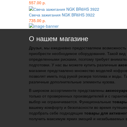
557.00 р.
Свеча зажигания NGK BR6HS 3922
735.00 р.
О нашем магазине
Друзья, мы ежедневно предоставляем возможность
приобрести необходимое оборудование. Такой вид 
определенными рисками, поэтому требует внимате
подготовки. У нас вы можете купить различные
акс
магазине представлено множество моделей кофров
позволят иметь под рукой резерв топлива и воды. 
различные дополнительные элементы кузова.
В широком ассортименте представлены
аксессуар
только от проверенных производителей и с гарант
выбор не ограничивается. Функциональные
товары
вашему комфорту и безопасности во время путеше
подобрать себе подходящие
товары для активно
получить максимум ярких эмоций и незабываемых 