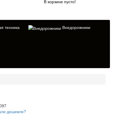
В корзине пусто!
я техника
Внедорожники
097
ли дешевле?