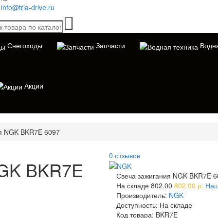
info@tria-drive.ru
Снегоходы
Запчасти
Водна
Акции
я NGK BKR7E 6097
0 отзывов
NGK BKR7E
Свеча зажигания NGK BKR7E 6
На складе
802.00
802.00 р.
Наш
Производитель:
NGK
Доступность:
На складе
Код товара:
BKR7E