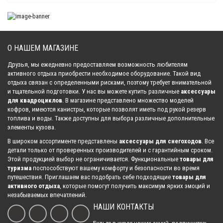
Быстрый просмотр
Комплект капролоновых втулок подвески РМ 800 + втулки
О НАШЕМ МАГАЗИНЕ
стабилизатора
Быстрый просмотр
Друзья, мы ежедневно предоставляем возможность любителям
15 000.00 р.
активного отдыха приобрести необходимое оборудование. Такой вид
отдыха связан с определенными рисками, поэтому требует внимательной
и тщательной подготовки. У нас вы можете купить различные
аксессуары
Быстрый просмотр
для квадроциклов
. В магазине представлено множество моделей
кофров, имеются канистры, которые позволят иметь под рукой резерв
топлива и воды. Также доступны для выбора различные дополнительные
Полный комплект капролоновых втулок подвески РМ 800 + втулки
элементы кузова.
стабилизатора
В широком ассортименте представлены
аксессуары для снегоходов
. Все
Быстрый просмотр
детали только от проверенных производителей и с гарантийным сроком.
19 900.00 р.
Этой продукцией выбор не ограничивается. Функциональные
товары для
туризма
поспособствуют вашему комфорту и безопасности во время
Быстрый просмотр
путешествия. Приглашаем вас подобрать себе подходящие
товары для
активного отдыха
, которые помогут получить максимум ярких эмоций и
незабываемых впечатлений.
Комплект капролоновых втулок с осями для Polaris ACE 350/500/570
НАШИ КОНТАКТЫ
Быстрый просмотр
15 500.00 р.