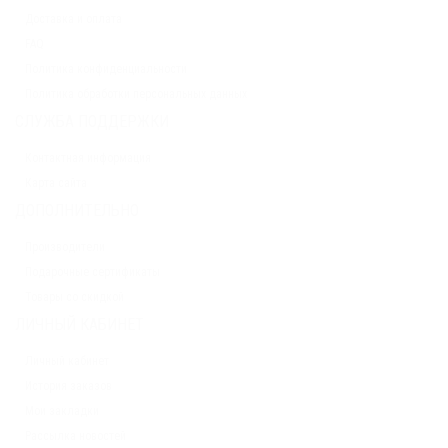
X5/X6/X8 + втулки стабилизатора
Доставка и оплата
Быстрый просмотр
FAQ
19 900.00 р.
Политика конфиденциальности
Политика обработки персональных данных
Быстрый просмотр
СЛУЖБА ПОДДЕРЖКИ
Комплект капролоновых втулок для заднего кулака с пальцами ATV
Контактная информация
X5/X6/X8 с 2019 г
Карта сайта
Быстрый просмотр
ДОПОЛНИТЕЛЬНО
3 200.00 р.
Производители
Быстрый просмотр
Подарочные сертификаты
Товары со скидкой
Комплект капролоновых втулок для амортизаторов ATV 500/500A/500-
ЛИЧНЫЙ КАБИНЕТ
2A (только втулки)
Быстрый просмотр
Личный кабинет
3 200.00 р.
История заказов
Мои закладки
Рассылка новостей