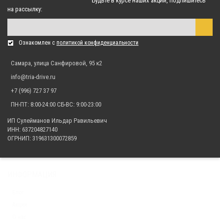
Будьте в курсе наших акций, подпишитесь
на рассылку:
Быстрый просмотр
Ознакомлен с
политикой конфиденциальности
Комплект капролоновых втулок с осями подвески для Stels
500GT/Kazuma
Самара, улица Санфировой, 95 к2
Быстрый просмотр
info@tria-drive.ru
13 800.00 р.
+7 (996) 727 37 97
ПН-ПТ: 8:00-24:00 СБ-ВС: 9:00-23:00
Быстрый просмотр
ИП Сулейманов Ильдар Равильевич
ИНН: 637204827140
Комплект капролоновых втулок с осями передних верхних рычагов
ОГРНИП: 319631300072859
для Kawasaki BRUT FORCE 750
Быстрый просмотр
3 000.00 р.
ИНФОРМАЦИЯ
Быстрый просмотр
Блог
Акции
Полный комплект усиленных капролоновых втулок подвески ATV
О нас