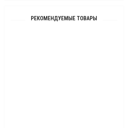
РЕКОМЕНДУЕМЫЕ ТОВАРЫ
Быстрый просмотр
Полный комплект капролоновых втулок стабилизатора задней
подвески Odes 650/800/1000
Быстрый просмотр
2 800.00 р.
Быстрый просмотр
Комплект капролоновых втулок передних рычагов и заднего
стабилизатора Odes 650/800/1000
Быстрый просмотр
8 400.00 р.