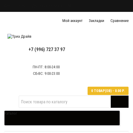
Блог
О нас
Доставка и оплата
FAQ
Политика конфиденциальности
Мой аккаунт
Закладки
Сравнение
Политика обработки персональных данных
Контактная информация
+7 (996) 727 37 97
ПН-ПТ: 8:00-24:00
СБ-ВС: 9:00-23:00
0 ТОВАР(ОВ) - 0.00 Р.
Каталог