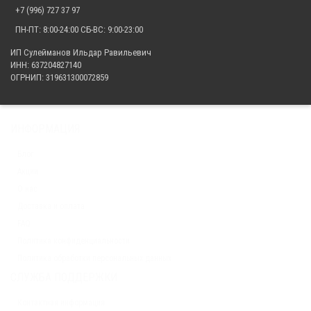
X5/X6/X8 + втулки стабилизатора
+7 (996) 727 37 97
19 900.00 р.
ПН-ПТ: 8:00-24:00 СБ-ВС: 9:00-23:00
ИП Сулейманов Ильдар Равильевич
ИНН: 637204827140
ОГРНИП: 319631300072859
Комплект капролоновых втулок для заднего кулака с пальцами ATV
X5/X6/X8 с 2019 г
3 200.00 р.
ИНФОРМАЦИЯ
Блог
Акции
Комплект капролоновых втулок для амортизаторов ATV 500/500A/500-
О нас
2A (только втулки)
3 200.00 р.
Доставка и оплата
FAQ
Политика конфиденциальности
Политика обработки персональных данных
СЛУЖБА ПОДДЕРЖКИ
Контактная информация