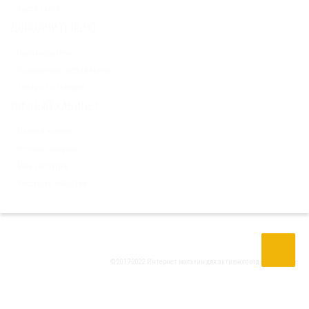
Карта сайта
ДОПОЛНИТЕЛЬНО
Производители
Подарочные сертификаты
Товары со скидкой
ЛИЧНЫЙ КАБИНЕТ
Личный кабинет
История заказов
Мои закладки
Рассылка новостей
© 2017-2022 Интернет магазин для активного отдыха
Tria Drive