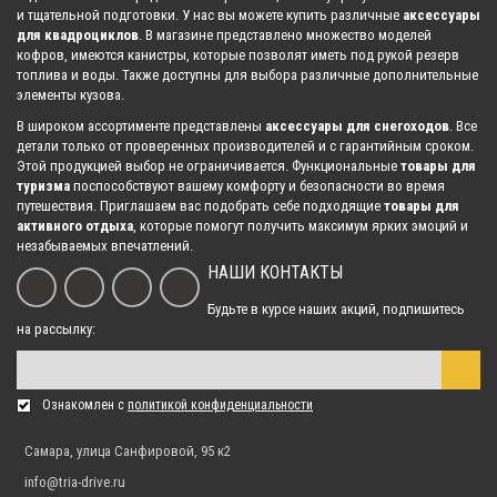
и тщательной подготовки. У нас вы можете купить различные
аксессуары
для квадроциклов
. В магазине представлено множество моделей
кофров, имеются канистры, которые позволят иметь под рукой резерв
топлива и воды. Также доступны для выбора различные дополнительные
Комплект капролоновых втулок с осями для Polaris ACE 350/500/570
элементы кузова.
15 500.00 р.
В широком ассортименте представлены
аксессуары для снегоходов
. Все
детали только от проверенных производителей и с гарантийным сроком.
Этой продукцией выбор не ограничивается. Функциональные
товары для
туризма
поспособствуют вашему комфорту и безопасности во время
Комплект капролоновых втулок с осями подвески для Stels
путешествия. Приглашаем вас подобрать себе подходящие
товары для
500GT/Kazuma
активного отдыха
, которые помогут получить максимум ярких эмоций и
13 800.00 р.
незабываемых впечатлений.
НАШИ КОНТАКТЫ
Будьте в курсе наших акций, подпишитесь
на рассылку:
Комплект капролоновых втулок с осями передних верхних рычагов
для Kawasaki BRUT FORCE 750
3 000.00 р.
Ознакомлен с
политикой конфиденциальности
Самара, улица Санфировой, 95 к2
info@tria-drive.ru
Полный комплект усиленных капролоновых втулок подвески ATV