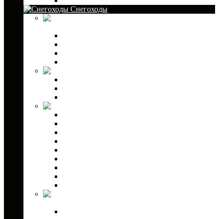
Шины
Снегоходы
Канистры для
снегоходов
Аксессуары для канистр
Канистры GKA
Канистры Экстрим
Экспедиционные канистры
Кофры для снегоходов
Кофры GKA
Кофры PZ
Кофры текстильные
Детали кузова
Бампера
Ветровые стекла
Защита днища для снегохода
Зеркала заднего вида
Лыжи для снегоходов
Склизы для снегоходов
Коньки для снегоходов
Чехлы для снегохода
Светодиодная оптика для снегоходов
Аксессуары для
снегоходов
Скребки наста