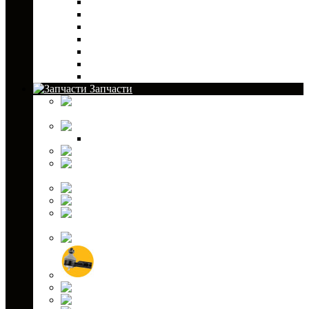
Фаркопы и сцепные устройства
Гаражное оборудование
Лебедки и аксессуары к ним
Муфты для руля
Сани-волокуши для снегохода
Сумки для снегохода
Транспортировка и хранение снегохода
Запчасти
Аккумуляторы для ATV и снегоходов
Амортизаторы
Комплектующие
Капролоновые втулки
Крестовины для
квадроциклов
Масла и жидкости
Подшипники
Привода для
квадроциклов
Ремни вариатора
Рулевые наконечники
Рычаги подвески
Свечи зажигания