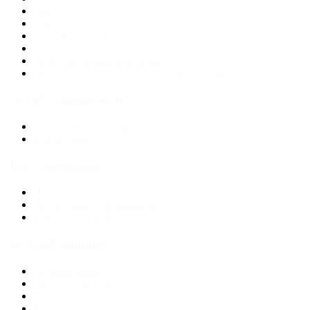
Акции
О нас
Доставка и оплата
FAQ
Политика конфиденциальности
Политика обработки персональных данных
Служба поддержки
Контактная информация
Карта сайта
Дополнительно
Производители
Подарочные сертификаты
Товары со скидкой
Личный кабинет
Личный кабинет
История заказов
Мои закладки
Рассылка новостей