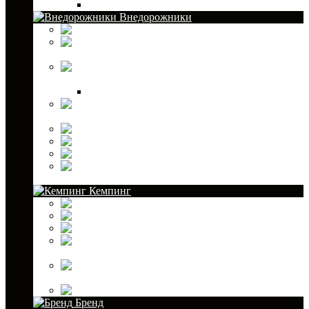
Шплинты
Внедорожники
Домкраты
Канистры для
внедорожников
Лебедки для
внедорожников
Стропы корозащитные и буксировочные
Светодиодная оптика для внедорожников
Сэнд-траки
Тросы для лебедок
Шноркель
Экспедиционные
ящики
Кемпинг
Аккумуляторы холода
Инструменты
Канистры для туризма
Лодочные
(топливные) баки
Многофункциональные лопаты
Палатки
Бренд