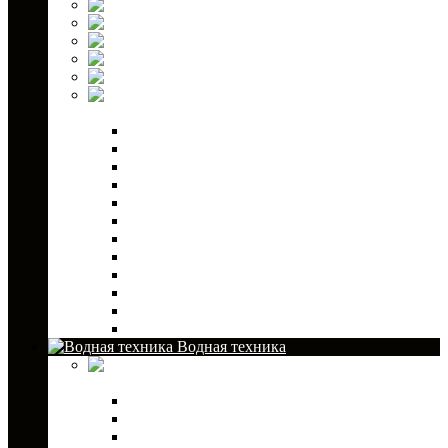
Ступичные проставки
Топливные насосы
Тормозные колодки
Фильтры масляные
Шаровые опоры
Запчасти для
снегоходов
Двигатель
Трансмиссия
Электрика
Выхлопная система
Рулевая система и управление
Система охлаждения
Топливная система
Подвеска
Тросы
Корпус
Тормозная система
Сервисное оборудование
Водная техника
Аксессуары
для лодочных моторов
Топливные баки и канистры
Адаптеры и коннекоторы
Шланги и груши