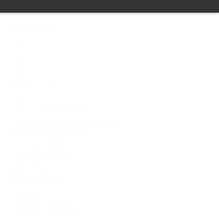
ИНФОРМАЦИЯ
Блог
Акции
О нас
Доставка и оплата
FAQ
Политика конфиденциальности
Политика обработки персональных данных
СЛУЖБА ПОДДЕРЖКИ
Контактная информация
Карта сайта
ДОПОЛНИТЕЛЬНО
Производители
Подарочные сертификаты