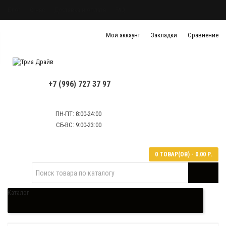
Блог
О нас
Доставка и оплата
FAQ
Политика конфиденциальности
Мой аккаунт
Закладки
Сравнение
Политика обработки персональных данных
Контактная информация
+7 (996) 727 37 97
ПН-ПТ: 8:00-24:00
СБ-ВС: 9:00-23:00
0 ТОВАР(ОВ) - 0.00 Р.
Каталог