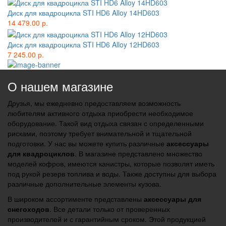
Диск для квадроцикла STI HD6 Alloy 14HD603
14 479.00 р.
Диск для квадроцикла STI HD6 Alloy 12HD603
7 245.00 р.
О нашем магазине
Друзья, мы ежедневно предоставляем возможность
любителям активного отдыха приобрести необходимое
оборудование. Такой вид отдыха связан с определенными
рисками, поэтому требует внимательной и тщательной
подготовки. У нас вы можете купить различные
аксессуары
для квадроциклов
. В магазине представлено множество
моделей кофров, имеются канистры, которые позволят иметь
под рукой резерв топлива и воды. Также доступны для выбора
различные дополнительные элементы кузова.
В широком ассортименте представлены
аксессуары для
снегоходов
. Все детали только от проверенных
производителей и с гарантийным сроком. Этой продукцией