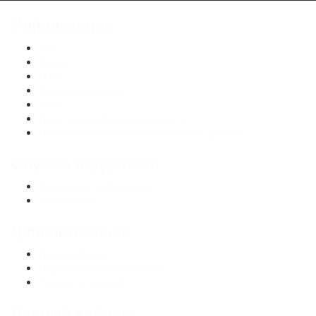
Информация
Блог
Акции
О нас
Доставка и оплата
FAQ
Политика конфиденциальности
Политика обработки персональных данных
Служба поддержки
Контактная информация
Карта сайта
Дополнительно
Производители
Подарочные сертификаты
Товары со скидкой
Личный кабинет