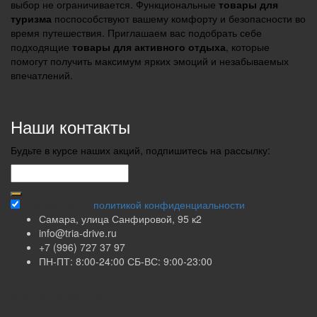
выбор не ограничивается. Функциональные
товары для
туризма
поспособствуют вашему комфорту и безопасности во
время путешествия. Приглашаем вас подобрать себе
подходящие
товары для активного отдыха
, которые
помогут получить максимум ярких эмоций и незабываемых
впечатлений.
Наши контакты
Будьте в курсе наших акций, подпишитесь на рассылку:
Ознакомлен с
политикой конфиденциальности
Самара, улица Санфировой, 95 к2
info@tria-drive.ru
+7 (996) 727 37 97
ПН-ПТ: 8:00-24:00 СБ-ВС: 9:00-23:00
ИП Сулейманов Ильдар Равильевич
ИНН: 637204827140
ОГРНИП: 319631300072859