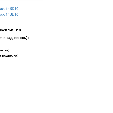
dlock 14SD10
 и задняя ось):
еска);
 подвеска);