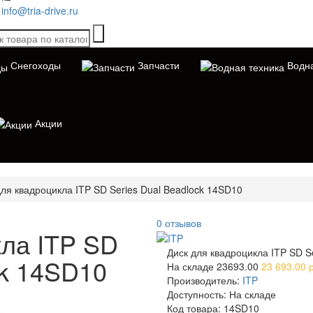
info@tria-drive.ru
Снегоходы
Запчасти
Водна
Акции
для квадроцикла ITP SD Series Dual Beadlock 14SD10
0 отзывов
кла ITP SD
Диск для квадроцикла ITP SD S
ck 14SD10
На складе
23693.00
23 693.00 р
Производитель:
ITP
Доступность:
На складе
Код товара:
14SD10