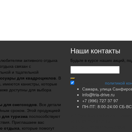
Наши контакты
 любителям активного отдыха
Будьте в курсе наших акций, п
отдыха связан с
льной и тщательной
ессуары для квадроциклов
. В
Ознакомлен с
политикой ко
, имеются канистры, которые
Самара, улица Санфиров
Также доступны для выбора
info@tria-drive.ru
+7 (996) 727 37 97
ы для снегоходов
. Все детали
ПН-ПТ: 8:00-24:00 СБ-ВС:
ийным сроком. Этой продукцией
ИП Сулейманов Ильдар Равил
 для туризма
поспособствуют
ИНН: 637204827140
ствия. Приглашаем вас
ОГРНИП: 319631300072859
го отдыха
, которые помогут