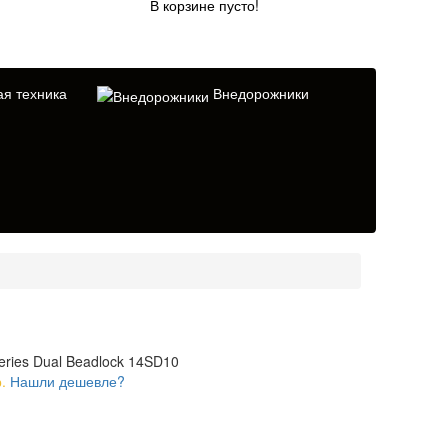
В корзине пусто!
я техника
Внедорожники
eries Dual Beadlock 14SD10
.
Нашли дешевле?