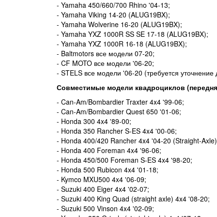
- Yamaha 450/660/700 Rhino '04-13;
- Yamaha Viking 14-20 (ALUG19BX);
- Yamaha Wolverine 16-20 (ALUG19BX);
- Yamaha YXZ 1000R SS SE 17-18 (ALUG19BX);
- Yamaha YXZ 1000R 16-18 (ALUG19BX);
- Baltmotors все модели 07-20;
- CF MOTO все модели '06-20;
- STELS все модели '06-20 (требуется уточнение 
Совместимые модели квадроциклов (передня
- Can-Am/Bombardier Traxter 4x4 '99-06;
- Can-Am/Bombardier Quest 650 '01-06;
- Honda 300 4x4 '89-00;
- Honda 350 Rancher S-ES 4x4 '00-06;
- Honda 400/420 Rancher 4x4 '04-20 (Straight-Axle)
- Honda 400 Foreman 4x4 '96-06;
- Honda 450/500 Foreman S-ES 4x4 '98-20;
- Honda 500 Rubicon 4x4 '01-18;
- Kymco MXU500 4x4 '06-09;
- Suzuki 400 Eiger 4x4 '02-07;
- Suzuki 400 King Quad (straight axle) 4x4 '08-20;
- Suzuki 500 Vinson 4x4 '02-09;