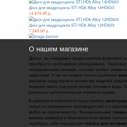
Диск для квадроцикла STI HD6 Alloy 14HD603
14 479.00 р.
Диск для квадроцикла STI HD6 Alloy 12HD603
7 245.00 р.
О нашем магазине
Друзья, мы ежедневно предоставляем возможность
приобрести необходимое оборудование. Такой вид 
определенными рисками, поэтому требует внимате
подготовки. У нас вы можете купить различные
акс
магазине представлено множество моделей кофров
позволят иметь под рукой резерв топлива и воды. 
различные дополнительные элементы кузова.
В широком ассортименте представлены
аксессуар
только от проверенных производителей и с гарант
выбор не ограничивается. Функциональные
товары
вашему комфорту и безопасности во время путеше
подобрать себе подходящие
товары для активно