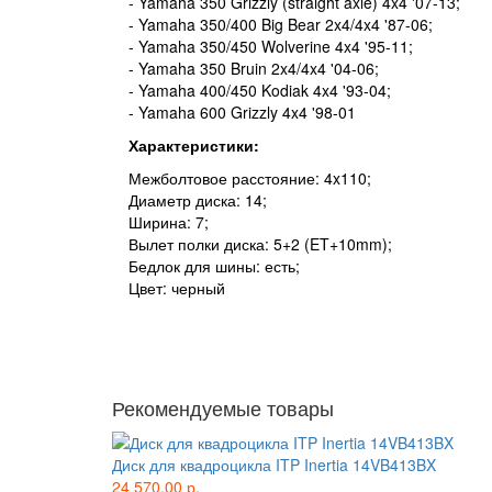
- Yamaha 350 Grizzly (straight axle) 4x4 '07-13;
- Yamaha 350/400 Big Bear 2x4/4x4 '87-06;
- Yamaha 350/450 Wolverine 4x4 '95-11;
- Yamaha 350 Bruin 2x4/4x4 '04-06;
- Yamaha 400/450 Kodiak 4x4 '93-04;
- Yamaha 600 Grizzly 4x4 '98-01
Характеристики:
Межболтовое расстояние: 4x110;
Диаметр диска: 14;
Ширина: 7;
Вылет полки диска: 5+2 (ET+10mm);
Бедлок для шины: есть;
Цвет: черный
Рекомендуемые товары
Диск для квадроцикла ITP Inertia 14VB413BX
24 570.00 р.