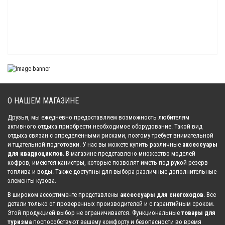
Кофр задний для квадроцикла BRP Can-Am Outlander 850/1000 XMR G3
(2025-)
26 600.00 р.
Кофр задний для квадроцикла Loncin Xwolf 1000
22 185.00 р.
О НАШЕМ МАГАЗИНЕ
Друзья, мы ежедневно предоставляем возможность любителям
Кофр задний для квадроцикла Loncin Xwolf 300
активного отдыха приобрести необходимое оборудование. Такой вид
22 185.00 р.
отдыха связан с определенными рисками, поэтому требует внимательной
и тщательной подготовки. У нас вы можете купить различные
аксессуары
для квадроциклов
. В магазине представлено множество моделей
кофров, имеются канистры, которые позволят иметь под рукой резерв
Кофр задний для мотовездехода HISUN Sector 550/750
топлива и воды. Также доступны для выбора различные дополнительные
25 155.00 р.
элементы кузова.
В широком ассортименте представлены
аксессуары для снегоходов
. Все
детали только от проверенных производителей и с гарантийным сроком.
Этой продукцией выбор не ограничивается. Функциональные
товары для
туризма
поспособствуют вашему комфорту и безопасности во время
Кофр задний для квадроцикла TGB Blade 650-1000 для моделей без