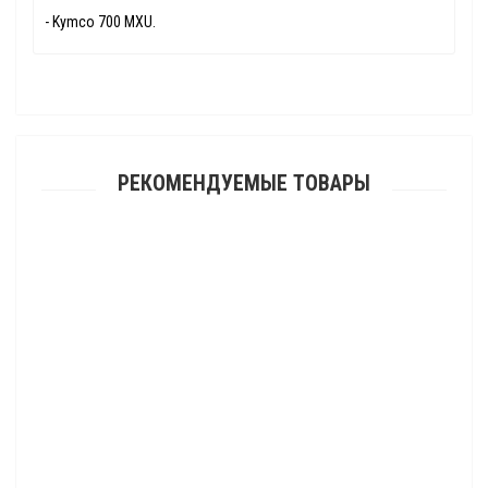
- Kymco 700 MXU.
РЕКОМЕНДУЕМЫЕ ТОВАРЫ
Кофр задний для квадроцикла AODES Pathcross 525L
23 175.00 р.
Кофр задний для квадроцикла SEGWAY AT10
23 940.00 р.