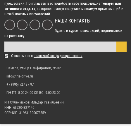
путешествия. Приглашаем вас подобрать себе подходящие
товары для
штатной спинки
активного отдыха
, которые помогут получить максимум ярких эмоций и
23 940.00 р.
незабываемых впечатлений.
НАШИ КОНТАКТЫ
Будьте в курсе наших акций, подпишитесь
Кофр задний для мотовездехода AODES Desertcross 1000
на рассылку:
25 155.00 р.
Ознакомлен с
политикой конфиденциальности
Кофр задний для мотовездехода AODES Workcross 1000
31 140.00 р.
Самара, улица Санфировой, 95 к2
info@tria-drive.ru
+7 (996) 727 37 97
ПН-ПТ: 8:00-24:00 СБ-ВС: 9:00-23:00
ИП Сулейманов Ильдар Равильевич
ИНН: 637204827140
ОГРНИП: 319631300072859