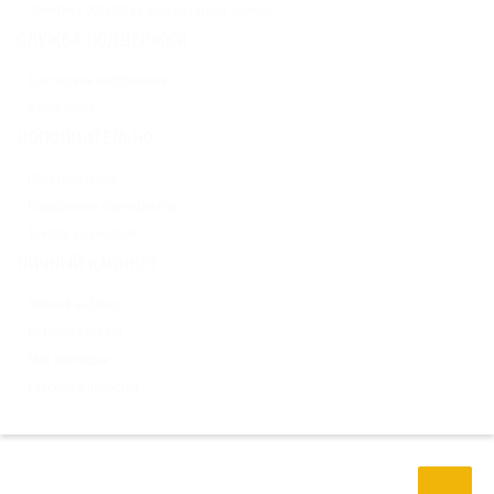
Политика обработки персональных данных
СЛУЖБА ПОДДЕРЖКИ
Контактная информация
Карта сайта
ДОПОЛНИТЕЛЬНО
Производители
Подарочные сертификаты
Товары со скидкой
ЛИЧНЫЙ КАБИНЕТ
Личный кабинет
История заказов
Мои закладки
Рассылка новостей