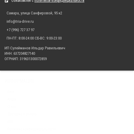
Ознакомлен с
политикой конфиденциальности
(ALFeco)
27 930.00 р.
Самара, улица Санфировой, 95 к2
info@tria-drive.ru
+7 (996) 727 37 97
Защита днища для квадроцикла Yamaha Grizzly 700 2015- (ALFeco)
ПН-ПТ: 8:00-24:00 СБ-ВС: 9:00-23:00
27 930.00 р.
ИП Сулейманов Ильдар Равильевич
ИНН: 637204827140
ОГРНИП: 319631300072859
ИНФОРМАЦИЯ
Блог
Акции
О нас
Доставка и оплата
FAQ
Политика конфиденциальности