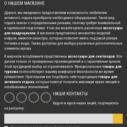
О НАШЕМ МАГАЗИНЕ
Друзья, мы ежедневно предоставляем возможность любителям
Защита днища для квадроцикла ATV 800-Z8 EFI 2013- (ALFeco)
активного отдыха приобрести необходимое оборудование. Такой вид
54 495.00 р.
отдыха связан с определенными рисками, поэтому требует внимательной
и тщательной подготовки. У нас вы можете купить различные
аксессуары
для квадроциклов
. В магазине представлено множество моделей
кофров, имеются канистры, которые позволят иметь под рукой резерв
Защита днища для квадроцикла ATV 800 U8 Tracker 2013- (ALFeco)
топлива и воды. Также доступны для выбора различные дополнительные
50 295.00 р.
элементы кузова.
В широком ассортименте представлены
аксессуары для снегоходов
. Все
детали только от проверенных производителей и с гарантийным сроком.
Этой продукцией выбор не ограничивается. Функциональные
товары для
Защита днища для квадроцикла ATV 500/2A 2009- (ALFeco)
туризма
поспособствуют вашему комфорту и безопасности во время
28 770.00 р.
путешествия. Приглашаем вас подобрать себе подходящие
товары для
активного отдыха
, которые помогут получить максимум ярких эмоций и
незабываемых впечатлений.
НАШИ КОНТАКТЫ
Защита днища для квадроцикла ATV 500 A 2009- (ALFeco)
28 770.00 р.
Будьте в курсе наших акций, подпишитесь
на рассылку:
Защита днища цельная для квадроцикла Yamaha Grizzly 700 2015-