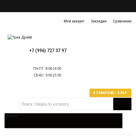
Блог
О нас
Доставка и оплата
FAQ
Политика конфиденциальности
Мой аккаунт
Закладки
Сравнение
Политика обработки персональных данных
Контактная информация
+7 (996) 727 37 97
ПН-ПТ: 8:00-24:00
СБ-ВС: 9:00-23:00
0 ТОВАР(ОВ) - 0.00 Р.
Каталог