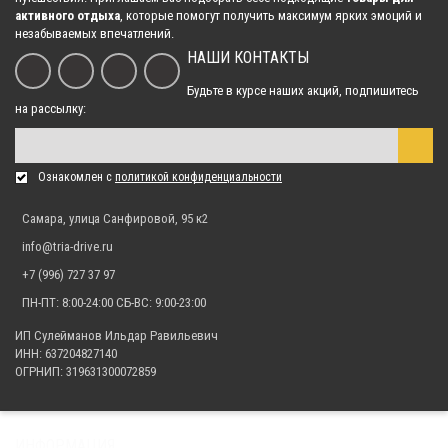
активного отдыха
, которые помогут получить максимум ярких эмоций и
незабываемых впечатлений.
НАШИ КОНТАКТЫ
Защита днища для квадроцикла ATV 500 A 2009- (ALFeco)
28 770.00 р.
Будьте в курсе наших акций, подпишитесь
на рассылку:
Защита днища цельная для квадроцикла Yamaha Grizzly 700 2015-
Ознакомлен с
политикой конфиденциальности
(ALFeco)
27 930.00 р.
Самара, улица Санфировой, 95 к2
info@tria-drive.ru
+7 (996) 727 37 97
Защита днища для квадроцикла Yamaha Grizzly 700 2015- (ALFeco)
ПН-ПТ: 8:00-24:00 СБ-ВС: 9:00-23:00
27 930.00 р.
ИП Сулейманов Ильдар Равильевич
ИНН: 637204827140
ОГРНИП: 319631300072859
ИНФОРМАЦИЯ