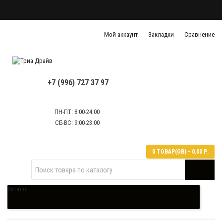
Блог
О нас
Доставка и оплата
FAQ
Политика конфиденциальности
Мой аккаунт
Закладки
Сравнение
Политика обработки персональных данных
Контактная информация
+7 (996) 727 37 97
ПН-ПТ: 8:00-24:00
СБ-ВС: 9:00-23:00
0 ТОВАР(ОВ) - 0.00 Р.
Каталог