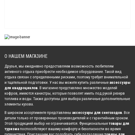
Защита днища для квадроцикла ATV X6 EFI / X5 Classic, X5 Basic 2011-
(ALFeco)
28 770.00 р.
Защита днища для квадроцикла ATV 800-X8 2012- (ALFeco)
28 771.00 р.
О НАШЕМ МАГАЗИНЕ
Друзья, мы ежедневно предоставляем возможность любителям
Защита днища для квадроцикла ATV 800-Z8 EFI 2013- (ALFeco)
активного отдыха приобрести необходимое оборудование. Такой вид
54 495.00 р.
отдыха связан с определенными рисками, поэтому требует внимательной
и тщательной подготовки. У нас вы можете купить различные
аксессуары
для квадроциклов
. В магазине представлено множество моделей
кофров, имеются канистры, которые позволят иметь под рукой резерв
Защита днища для квадроцикла ATV 800 U8 Tracker 2013- (ALFeco)
топлива и воды. Также доступны для выбора различные дополнительные
50 295.00 р.
элементы кузова.
В широком ассортименте представлены
аксессуары для снегоходов
. Все
детали только от проверенных производителей и с гарантийным сроком.
Этой продукцией выбор не ограничивается. Функциональные
товары для
Защита днища для квадроцикла ATV 500/2A 2009- (ALFeco)
туризма
поспособствуют вашему комфорту и безопасности во время
28 770.00 р.
путешествия. Приглашаем вас подобрать себе подходящие
товары для