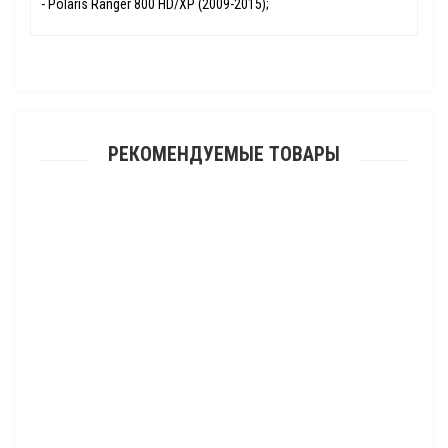
- Polaris Ranger 800 HD/XP (2009-2015);
РЕКОМЕНДУЕМЫЕ ТОВАРЫ
Защита днища цельная для квадроцикла ATV 500 A 2009- (ALFeco)
29 295.00 р.
Защита днища усиленная для квадроцикла ATV 800-X8 2012- (ALFeco)
30 765.00 р.