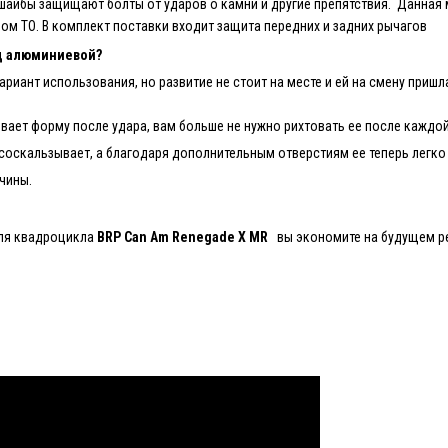
 шайбы защищают болты от ударов о камни и другие препятствия. Данна
ом ТО. В комплект поставки входит защита передних и задних рычагов
д алюминиевой?
иант использования, но развитие не стоит на месте и ей на смену пришл
вает форму после удара, вам больше не нужно рихтовать ее после каждо
ко соскальзывает, а благодаря дополнительным отверстиям ее теперь легко
вчины.
я квадроцикла
BRP Can Am
Renegade X MR
вы экономите на будущем р