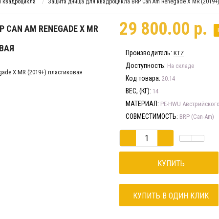
я квадроцикла
Защита днища для квадроцикла BRP Can Am Renegade X MR (2019+
29 800.00 р.
 CAN AM RENEGADE X MR
ОВАЯ
Производитель:
KTZ
Доступность:
На складе
Код товара:
20.14
ВЕС, (КГ):
14
МАТЕРИАЛ:
PE-HWU Австрийског
СОВМЕСТИМОСТЬ:
BRP (Can-Am)
КУПИТЬ
КУПИТЬ В ОДИН КЛИК