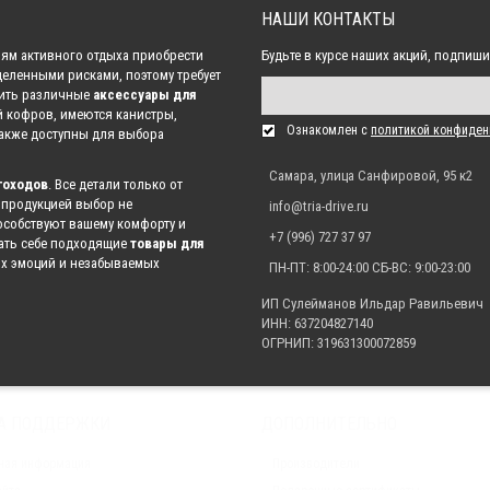
НАШИ КОНТАКТЫ
Защита днища для квадроцикла ATV 800-Z8 EFI 2013- (ALFeco)
54 495.00 р.
ям активного отдыха приобрести
Будьте в курсе наших акций, подпиши
деленными рисками, поэтому требует
пить различные
аксессуары для
й кофров, имеются канистры,
Защита днища для квадроцикла ATV 800 U8 Tracker 2013- (ALFeco)
Ознакомлен с
политикой конфиден
Также доступны для выбора
50 295.00 р.
Самара, улица Санфировой, 95 к2
гоходов
. Все детали только от
 продукцией выбор не
info@tria-drive.ru
собствуют вашему комфорту и
Защита днища для квадроцикла ATV 500/2A 2009- (ALFeco)
+7 (996) 727 37 97
рать себе подходящие
товары для
28 770.00 р.
их эмоций и незабываемых
ПН-ПТ: 8:00-24:00 СБ-ВС: 9:00-23:00
ИП Сулейманов Ильдар Равильевич
ИНН: 637204827140
Защита днища для квадроцикла ATV 500 A 2009- (ALFeco)
ОГРНИП: 319631300072859
28 770.00 р.
А ПОДДЕРЖКИ
ДОПОЛНИТЕЛЬНО
Защита днища цельная для квадроцикла Yamaha Grizzly 700 2015- (ALFeco)
27 930.00 р.
ная информация
Производители