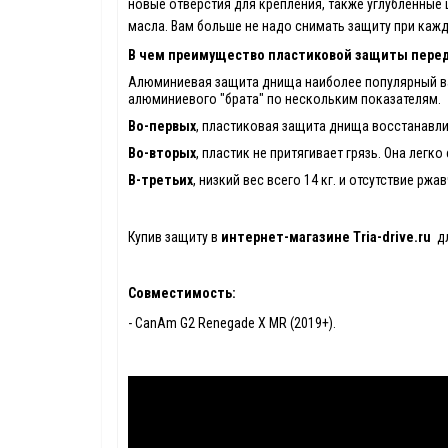
новые отверстия для крепления, также углубленные
масла. Вам больше не надо снимать защиту при кажд
В чем преимущество пластиковой защиты пере
Алюминиевая защита днища наиболее популярный вар
алюминиевого "брата"
по
нескольким показателям.
Во-первых
, пластиковая защита днища восстанавли
Во-вторых
, пластик не притягивает грязь. Она лег
В-третьих
, низкий вес всего 14 кг. и отсутствие ржа
Купив защиту в
интернет-магазине Tria-drive.ru
дл
Совместимость:
- CanAm G2 Renegade X MR (2019+).