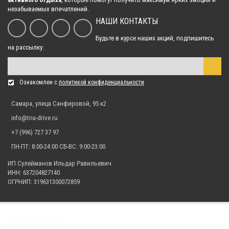
незабываемых впечатлений.
Расширители арок для квадроцикла POLARIS RZR 1000
НАШИ КОНТАКТЫ
(широкий+узкий)
12 474.00 р.
Будьте в курсе наших акций, подпишитесь
на рассылку:
Расширители арок для квадроцикла Hisun ATV 1000
Ознакомлен с
политикой конфиденциальности
8 345.00 р.
Самара, улица Санфировой, 95 к2
info@tria-drive.ru
+7 (996) 727 37 97
ПН-ПТ: 8:00-24:00 СБ-ВС: 9:00-23:00
ИП Сулейманов Ильдар Равильевич
ИНН: 637204827140
ОГРНИП: 319631300072859
ИНФОРМАЦИЯ