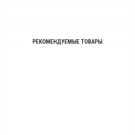
РЕКОМЕНДУЕМЫЕ ТОВАРЫ
Расширители арок для квадроцикла SEGWAY Snarler AT10
8 487.00 р.
Расширители арок для квадроцикла ATV 400/450/500/520
8 487.00 р.
Расширители арок для квадроцикла ATV Cforce 800/1000 (2024)