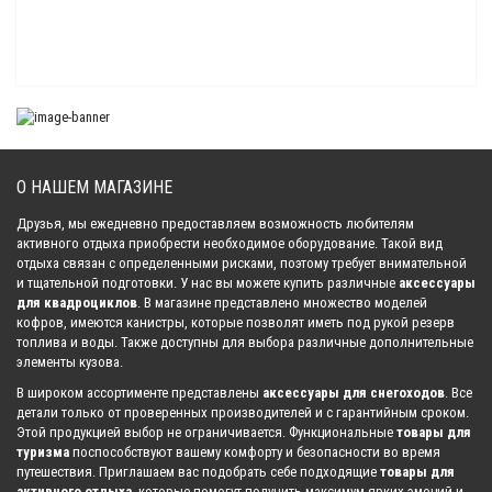
8 487.00 р.
Расширители арок для квадроцикла LINHAI Yamaha M550L
8 613.00 р.
О НАШЕМ МАГАЗИНЕ
Расширители арок для квадроцикла AODES (2025)
8 487.00 р.
Друзья, мы ежедневно предоставляем возможность любителям
активного отдыха приобрести необходимое оборудование. Такой вид
отдыха связан с определенными рисками, поэтому требует внимательной
и тщательной подготовки. У нас вы можете купить различные
аксессуары
Расширители арок для квадроцикла BRP Maverick R 2024
для квадроциклов
. В магазине представлено множество моделей
33 468.00 р.
кофров, имеются канистры, которые позволят иметь под рукой резерв
топлива и воды. Также доступны для выбора различные дополнительные
элементы кузова.
В широком ассортименте представлены
аксессуары для снегоходов
. Все
Расширители арок для квадроцикла Segway Snarler
детали только от проверенных производителей и с гарантийным сроком.
8 461.00 р.
Этой продукцией выбор не ограничивается. Функциональные
товары для
туризма
поспособствуют вашему комфорту и безопасности во время
путешествия. Приглашаем вас подобрать себе подходящие
товары для
активного отдыха
, которые помогут получить максимум ярких эмоций и