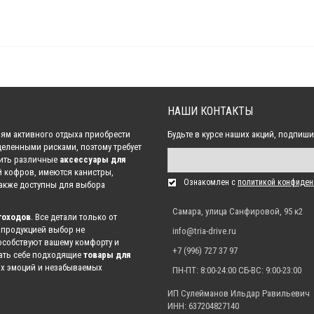
Подножки пассажира для квадроцикла (универсальные)
3 690.00 р.
НАШИ КОНТАКТЫ
Подножки листовые для квадроцикла + комплект крепежа
8 200.00 р.
ям активного отдыха приобрести
Будьте в курсе наших акций, подпиши
деленными рисками, поэтому требует
пить различные
аксессуары для
й кофров, имеются канистры,
Универсальные подножки для квадроцикла (алюминий)
Ознакомлен с
политикой конфиден
Также доступны для выбора
3 308.00 р.
Самара, улица Санфировой, 95 к2
гоходов
. Все детали только от
 продукцией выбор не
info@tria-drive.ru
собствуют вашему комфорту и
+7 (996) 727 37 97
рать себе подходящие
товары для
их эмоций и незабываемых
ПН-ПТ: 8:00-24:00 СБ-ВС: 9:00-23:00
ИП Сулейманов Ильдар Равильевич
ИНН: 637204827140