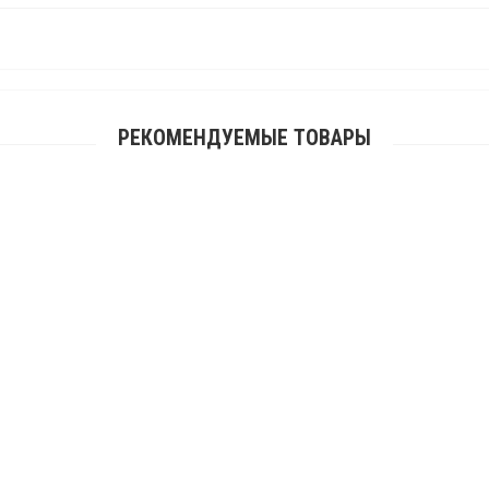
РЕКОМЕНДУЕМЫЕ ТОВАРЫ
дножки для квадроцикла AODES Pathcross 650/800/1000 Max (2023+) (двухместн
29 800.00 р.
Подножки для квадроцикла ODES Pathcross 1000L
29 800.00 р.
Подножки для пассажира для квадроциклов Yamaha Grizzly 700 2016-
11 970.00 р.