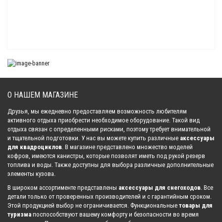
Клюз для лебедки ATV3000 lbs
1 155.00 р.
Клюз алюминиевый WARN Provantage 2500-3500
11 592.00 р.
О НАШЕМ МАГАЗИНЕ
Друзья, мы ежедневно предоставляем возможность любителям
активного отдыха приобрести необходимое оборудование. Такой вид
отдыха связан с определенными рисками, поэтому требует внимательной
Клюз алюминиевый WARN Provantage 4500
и тщательной подготовки. У нас вы можете купить различные
аксессуары
11 435.00 р.
для квадроциклов
. В магазине представлено множество моделей
кофров, имеются канистры, которые позволят иметь под рукой резерв
топлива и воды. Также доступны для выбора различные дополнительные
элементы кузова.
Клюз алюминиевый WARN Vantage 4000
В широком ассортименте представлены
аксессуары для снегоходов
. Все
8 127.00 р.
детали только от проверенных производителей и с гарантийным сроком.
Этой продукцией выбор не ограничивается. Функциональные
товары для
туризма
поспособствуют вашему комфорту и безопасности во время