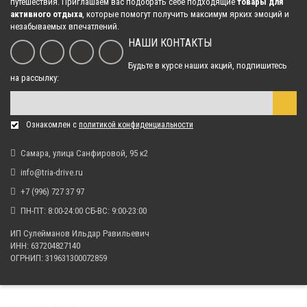
путешествия. Приглашаем вас подобрать себе подходящие
товары для
Клюз алюминиевый для синт.троса
активного отдыха
, которые помогут получить максимум ярких эмоций и
6 605.00 р.
незабываемых впечатлений.
НАШИ КОНТАКТЫ
Будьте в курсе наших акций, подпишитесь
Клюз алюминиевый СТОКРАТ для лебедок с тягой 1500-3500 lbs
на рассылку:
5 420.00 р.
Ознакомлен с
политикой конфиденциальности
Клюз для синтетического троса 2500-3500
4 715.00 р.
Самара, улица Санфировой, 95 к2
info@tria-drive.ru
+7 (996) 727 37 97
ПН-ПТ: 8:00-24:00 СБ-ВС: 9:00-23:00
ИП Сулейманов Ильдар Равильевич
ИНН: 637204827140
ОГРНИП: 319631300072859