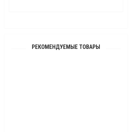
РЕКОМЕНДУЕМЫЕ ТОВАРЫ
Клюз алюминиевый для лебедки квадроцикла AODES 2500-4000 LBS
(серый), 108 мм, для синтетического (кевларового) троса
790.00 р.
Клюз алюминиевый для лебедки автомобиля 8000-13000 LBS (черный),
254 мм, для синтетического (кевларового) троса
1 650.00 р.