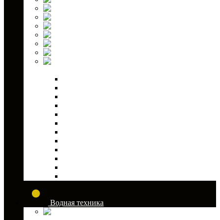
Свечи зажигания
Ступичные проставки
Топливные насосы
Тормозные колодки
Фильтры масляные
Шаровые опоры
Запчасти для
снегоходов
Двигатель
Трансмиссия
Электрика
Выхлопная система
Рулевая система и управление
Система охлаждения
Топливная система
Подвеска
Тросы
Корпус
Тормозная система
Сервисное оборудование
Водная техника
Аксессуары