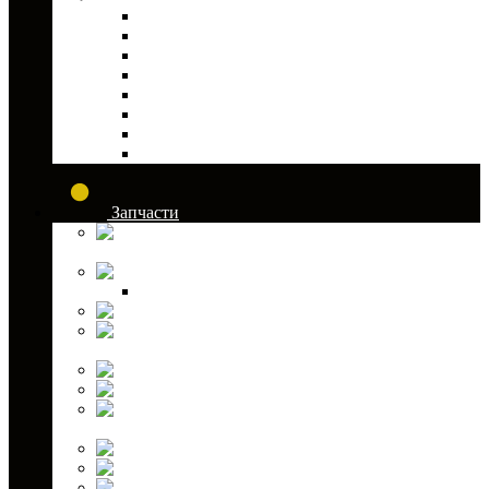
Скребки наста
Фаркопы и сцепные устройства
Гаражное оборудование
Лебедки и аксессуары к ним
Муфты для руля
Сани-волокуши для снегохода
Сумки для снегохода
Транспортировка и хранение снегохода
Запчасти
Аккумуляторы для ATV и снегоходов
Амортизаторы
Комплектующие
Капролоновые втулки
Крестовины для
квадроциклов
Масла и жидкости
Подшипники
Привода для
квадроциклов
Ремни вариатора
Рулевые наконечники
Рычаги подвески