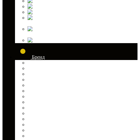
Аккумуляторы холода
Инструменты
Канистры для туризма
Лодочные
(топливные) баки
Многофункциональные лопаты
Палатки
Бренд
Acerbis
ALFECO
All Balls Racing
ATV
ATVIRON
ATVSTAR
AURORA
AVANTIS
Baseg
BLINGSTAR
Brandcamp
BRUMEX
Carlisle
Center Plast