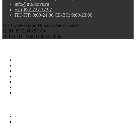
info@tria-drive.ru
+7 (996) 727 37 97
ПН-ПТ: 8:00-24:00 СБ-ВС: 9:00-23:00
ИП Сулейманов Ильдар Равильевич
ИНН: 637204827140
ОГРНИП: 319631300072859
Информация
Блог
Акции
О нас
Доставка и оплата
FAQ
Политика конфиденциальности
Политика обработки персональных данных
Служба поддержки
Контактная информация
Карта сайта
Дополнительно