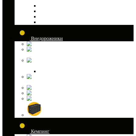
для лодочных моторов
Топливные баки и канистры
Адаптеры и коннекоторы
Шланги и груши
Шплинты
Внедорожники
Домкраты
Канистры для
внедорожников
Лебедки для
внедорожников
Стропы корозащитные и буксировочные
Светодиодная оптика для внедорожников
Сэнд-траки
Тросы для лебедок
Шноркель
Экспедиционные ящики
Кемпинг