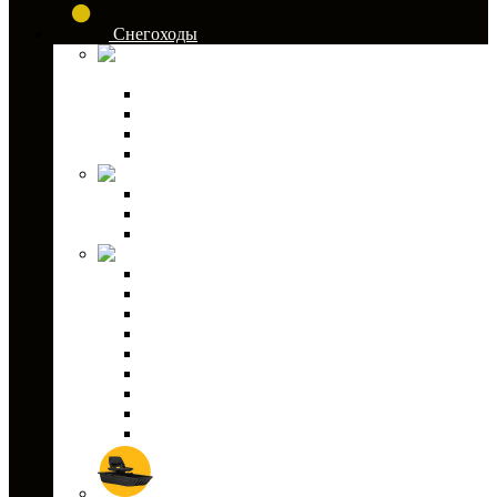
Снегоходы
Канистры для
снегоходов
Аксессуары для канистр
Канистры GKA
Канистры Экстрим
Экспедиционные канистры
Кофры для снегоходов
Кофры GKA
Кофры PZ
Кофры текстильные
Детали кузова
Бампера
Ветровые стекла
Защита днища для снегохода
Зеркала заднего вида
Лыжи для снегоходов
Склизы для снегоходов
Коньки для снегоходов
Чехлы для снегохода
Светодиодная оптика для снегоходов
Аксессуары для снегоходов