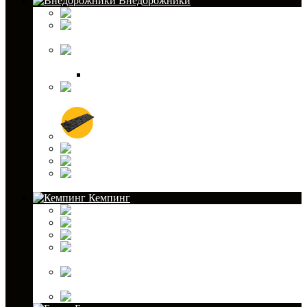
Внедорожники
Домкраты
Канистры для
внедорожников
Лебедки для
внедорожников
Стропы корозащитные и буксировочные
Светодиодная оптика для внедорожников
Сэнд-траки
Тросы для лебедок
Шноркель
Экспедиционные
ящики
Кемпинг
Аккумуляторы холода
Инструменты
Канистры для туризма
Лодочные
(топливные) баки
Многофункциональные лопаты
Палатки