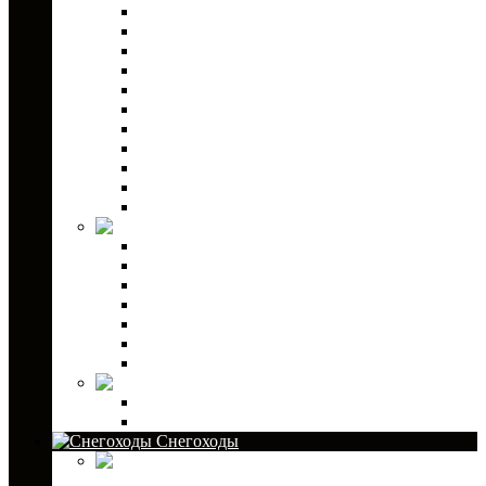
Двери для квадроциклов
Подогрев ручек и курка для квадроцикла
Защита днища для квадроцикла
Крыши для квадроциклов
Лебедки и тросы
Подножки пассажира для квадроцикла
Расширители колесных арок
Расширители колес
Снегоуборочные отвалы
Стекла и зеркала
Светодиодная оптика
OFF ROAD
Крепления и держатели
Прицеп для квадроцикла
Сэнд траки
Трапы
Фаркопы для квадроцикла
Чехлы для квадроциклов
Шноркели
Шины и диски
Диски
Шины
Снегоходы
Канистры для
снегоходов