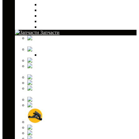
Лебедки и аксессуары к ним
Муфты для руля
Сани-волокуши для снегохода
Сумки для снегохода
Транспортировка и хранение снегохода
Запчасти
Аккумуляторы для ATV и снегоходов
Амортизаторы
Комплектующие
Капролоновые втулки
Крестовины для
квадроциклов
Масла и жидкости
Подшипники
Привода для
квадроциклов
Ремни вариатора
Рулевые наконечники
Рычаги подвески
Свечи зажигания
Ступичные проставки
Топливные насосы