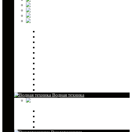
Тормозные колодки
Фильтры масляные
Шаровые опоры
Запчасти для
снегоходов
Двигатель
Трансмиссия
Электрика
Выхлопная система
Рулевая система и управление
Система охлаждения
Топливная система
Подвеска
Тросы
Корпус
Тормозная система
Сервисное оборудование
Водная техника
Аксессуары
для лодочных моторов
Топливные баки и канистры
Адаптеры и коннекоторы
Шланги и груши
Шплинты