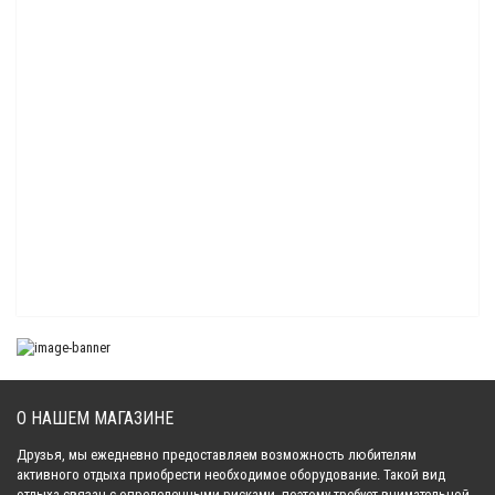
8 906.00 р.
Брызговик Sledex для BRP Ski-Doo 600/860 '17-'21
10 665.00 р.
Брызговик Sledex для BRP Ski-Doo 600/850/900 '17-'21
10 665.00 р.
Брызговик Sledex для BRP Ski-Doo
9 540.00 р.
О НАШЕМ МАГАЗИНЕ
Брызговик универсальный Sledex
3 930.00 р.
Друзья, мы ежедневно предоставляем возможность любителям
активного отдыха приобрести необходимое оборудование. Такой вид
отдыха связан с определенными рисками, поэтому требует внимательной