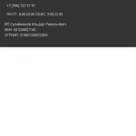
+7 (996) 727 37 97
ПН-ПТ: 8:00-24:00 СБ-ВС: 9:00-23:00
ИП Сулейманов Ильдар Равильевич
ИНН: 637204827140
ОГРНИП: 319631300072859
ИНФОРМАЦИЯ
Блог
Акции
О нас
Доставка и оплата
FAQ
Политика конфиденциальности
Политика обработки персональных данных
СЛУЖБА ПОДДЕРЖКИ
Контактная информация