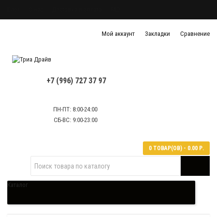
Блог
О нас
Доставка и оплата
FAQ
Политика конфиденциальности
Мой аккаунт
Закладки
Сравнение
Политика обработки персональных данных
Контактная информация
+7 (996) 727 37 97
ПН-ПТ: 8:00-24:00
СБ-ВС: 9:00-23:00
0 ТОВАР(ОВ) - 0.00 Р.
Каталог