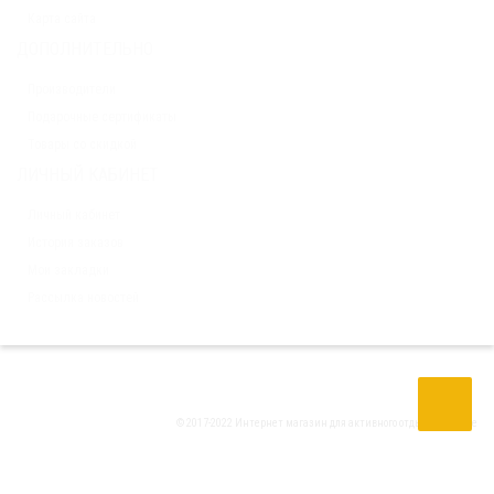
Карта сайта
ДОПОЛНИТЕЛЬНО
Производители
Подарочные сертификаты
Товары со скидкой
ЛИЧНЫЙ КАБИНЕТ
Личный кабинет
История заказов
Мои закладки
Рассылка новостей
© 2017-2022 Интернет магазин для активного отдыха
Tria Drive