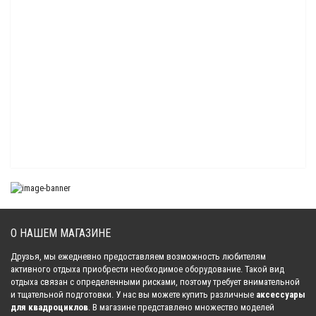
Вал приводной бендикса электростартера Sledex для Polaris
2 404.00 р.
Вал приводной бендикса электростартера Sledex для Polaris
2 111.00 р.
Бендикс стартера Sledex для Polaris 550/600/800
6 593.00 р.
О НАШЕМ МАГАЗИНЕ
Бендикс стартера Sledex для Arctic Cat/Polaris
2 610.00 р.
Друзья, мы ежедневно предоставляем возможность любителям
активного отдыха приобрести необходимое оборудование. Такой вид
отдыха связан с определенными рисками, поэтому требует внимательной
и тщательной подготовки. У нас вы можете купить различные
аксессуары
Бендикс стартера Sledex для BRP Ski-Doo
для квадроциклов
. В магазине представлено множество моделей
4 171.00 р.