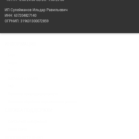
ИП Сулейманов Ильдар Равильевич
ИНН: 637204827140
ОГРНИП: 319631300072859
ИНФОРМАЦИЯ
Блог
Акции
О нас
Доставка и оплата
FAQ
Политика конфиденциальности
Политика обработки персональных данных
СЛУЖБА ПОДДЕРЖКИ
Контактная информация
Карта сайта
ДОПОЛНИТЕЛЬНО