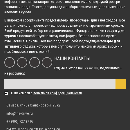
кофров, имеются канистры, которые позволят иметь под рукой резерв
топлива и воды. Также доступны для выбора различные дополнительные
элементы кузова.
В широком ассортименте представлены
аксессуары для снегоходов
. Все
Бендикс стартера Sledex для BRP Ski-Doo
детали только от проверенных производителей и с гарантийным сроком.
2 971.00 р.
Этой продукцией выбор не ограничивается. Функциональные
товары для
туризма
поспособствуют вашему комфорту и безопасности во время
путешествия. Приглашаем вас подобрать себе подходящие
товары для
активного отдыха
, которые помогут получить максимум ярких эмоций и
Бендикс стартера Sledex для BRP Ski-Doo
незабываемых впечатлений.
3 382.00 р.
НАШИ КОНТАКТЫ
Будьте в курсе наших акций, подпишитесь
на рассылку:
Бендикс стартера Sledex для Yamaha 500/600/700
2 992.00 р.
Ознакомлен с
политикой конфиденциальности
Самара, улица Санфировой, 95 к2
info@tria-drive.ru
+7 (996) 727 37 97
ПН-ПТ: 8:00-24:00 СБ-ВС: 9:00-23:00