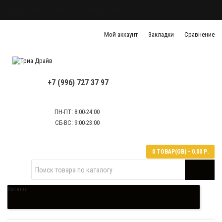
Блог
О нас
Доставка и оплата
FAQ
Политика конфиденциальности
Мой аккаунт
Закладки
Сравнение
Политика обработки персональных данных
Контактная информация
+7 (996) 727 37 97
ПН-ПТ: 8:00-24:00
СБ-ВС: 9:00-23:00
0 ТОВАР(ОВ) - 0.00 Р.
Каталог