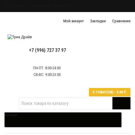
Блог
О нас
Доставка и оплата
FAQ
Политика конфиденциальности
Мой аккаунт
Закладки
Сравнение
Политика обработки персональных данных
Контактная информация
+7 (996) 727 37 97
ПН-ПТ: 8:00-24:00
СБ-ВС: 9:00-23:00
0 ТОВАР(ОВ) - 0.00 Р.
Каталог