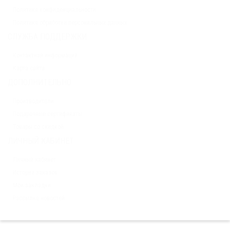
Политика конфиденциальности
Политика обработки персональных данных
СЛУЖБА ПОДДЕРЖКИ
Контактная информация
Карта сайта
ДОПОЛНИТЕЛЬНО
Производители
Подарочные сертификаты
Товары со скидкой
ЛИЧНЫЙ КАБИНЕТ
Личный кабинет
История заказов
Мои закладки
Рассылка новостей