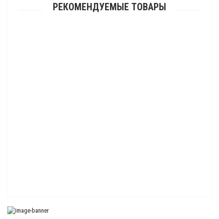
РЕКОМЕНДУЕМЫЕ ТОВАРЫ
Колодки для квадроцикла ZL165 AODES Pathcross 650-1000 (передние)
усиленные
1 500.00 р.
Колодки для квадроцикла ZL135 AODES Pathcross 650-1000 (задние)
усиленные
1 500.00 р.
Колодки для квадроцикла FA067 Stels Leopard600/Dinli800D, Yamaha
Raptor90/Grizzly350 (передние и задние) усиленные
980.00 р.