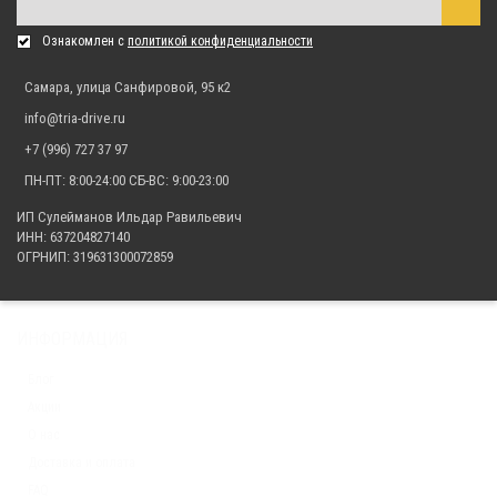
Тормозные колодки медные ZubrTech ZB_317 для снегоходов POLARIS
1 943.00 р.
Ознакомлен с
политикой конфиденциальности
Самара, улица Санфировой, 95 к2
info@tria-drive.ru
Тормозные колодки медные ZubrTech ZB_316 для снегоходов BRP Ski-
Doo/Lynx
+7 (996) 727 37 97
2 573.00 р.
ПН-ПТ: 8:00-24:00 СБ-ВС: 9:00-23:00
ИП Сулейманов Ильдар Равильевич
ИНН: 637204827140
ОГРНИП: 319631300072859
Тормозные колодки медные ZubrTech ZB_315 для снегоходов Yamaha
1 943.00 р.
ИНФОРМАЦИЯ
Блог
Тормозные колодки медные ZubrTech ZB_314 для снегоходов Arctic Cat
Акции
3 045.00 р.
О нас
Доставка и оплата
FAQ