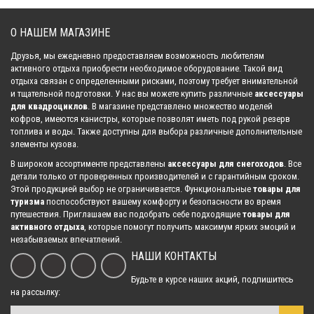
О НАШЕМ МАГАЗИНЕ
Тормозные колодки медные ZubrTech ZB_320 для снегоходов Polaris
Друзья, мы ежедневно предоставляем возможность любителям
Widetrak LX
активного отдыха приобрести необходимое оборудование. Такой вид
3 045.00 р.
отдыха связан с определенными рисками, поэтому требует внимательной
и тщательной подготовки. У нас вы можете купить различные
аксессуары
для квадроциклов
. В магазине представлено множество моделей
кофров, имеются канистры, которые позволят иметь под рукой резерв
топлива и воды. Также доступны для выбора различные дополнительные
элементы кузова.
Тормозные колодки медные ZubrTech ZB_319 для снегоходов Yamaha
VK 540
В широком ассортименте представлены
аксессуары для снегоходов
. Все
2 573.00 р.
детали только от проверенных производителей и с гарантийным сроком.
Этой продукцией выбор не ограничивается. Функциональные
товары для
туризма
поспособствуют вашему комфорту и безопасности во время
путешествия. Приглашаем вас подобрать себе подходящие
товары для
активного отдыха
, которые помогут получить максимум ярких эмоций и
Тормозные колодки медные ZubrTech ZB_318 для снегоходов Yamaha
незабываемых впечатлений.
1 943.00 р.
НАШИ КОНТАКТЫ
Будьте в курсе наших акций, подпишитесь
на рассылку: