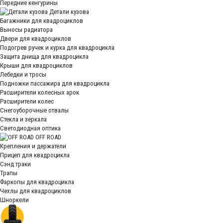
Передние кенгурины
Детали кузова
Багажники для квадроциклов
Выносы радиатора
Двери для квадроциклов
Подогрев ручек и курка для квадроцикла
Защита днища для квадроцикла
Крыши для квадроциклов
Лебедки и тросы
Подножки пассажира для квадроцикла
Расширители колесных арок
Расширители колес
Снегоуборочные отвалы
Стекла и зеркала
Светодиодная оптика
OFF ROAD
Крепления и держатели
Прицеп для квадроцикла
Сэнд траки
Трапы
Фаркопы для квадроцикла
Чехлы для квадроциклов
Шноркели