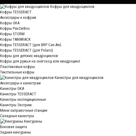
Кофры для квадроциклов
Кофры TESSERACT
Аксессуары к кофрам
Кофры GKA
Кофры PanZerBox
Кофры STORM
Кофры TAMARACK
Кофры TESSERACT (для BRP Can-Am)
Кофры TESSERACT (для Polaris)
Кофры для детских квадроциклов
Кофры для ружья на снегоход или квадроцикл
Пластиковые кофры
Текстильные кофры
Канистры для квадроциклов
Аксессуары к канистрам
Канистры GKA
Канистры TESSERACT
Канистры экспедиционные
Канистры Экстрим
Мини заправочные станции
Складные канистры
Кенгурины
Боковая защита
Задние кенгурины