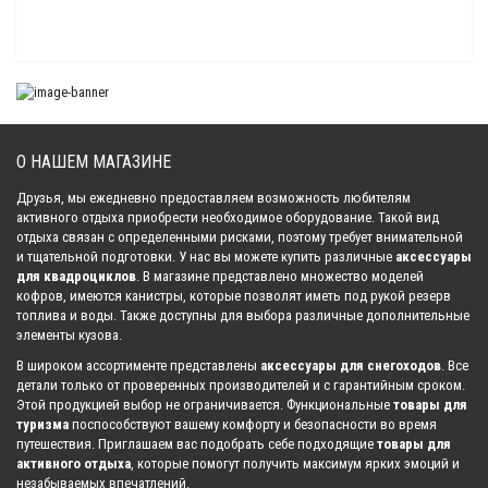
Шина Kenda K299 BEAR CLAW 26x12x12
13 735.00 р.
О НАШЕМ МАГАЗИНЕ
Шина Kenda K299 BEAR CLAW 25x10x12
11 104.00 р.
Друзья, мы ежедневно предоставляем возможность любителям
активного отдыха приобрести необходимое оборудование. Такой вид
отдыха связан с определенными рисками, поэтому требует внимательной
и тщательной подготовки. У нас вы можете купить различные
аксессуары
Шина Kenda K299 BEAR CLAW 25x8x12
для квадроциклов
. В магазине представлено множество моделей
9 897.00 р.
кофров, имеются канистры, которые позволят иметь под рукой резерв
топлива и воды. Также доступны для выбора различные дополнительные
элементы кузова.
В широком ассортименте представлены
аксессуары для снегоходов
. Все
Шина Kenda K299A BEAR CLAW XL 25x10-12
детали только от проверенных производителей и с гарантийным сроком.
11 416.00 р.
Этой продукцией выбор не ограничивается. Функциональные
товары для
туризма
поспособствуют вашему комфорту и безопасности во время
путешествия. Приглашаем вас подобрать себе подходящие
товары для
активного отдыха
, которые помогут получить максимум ярких эмоций и
Шина Kenda K299A BEAR CLAW XL 25x8-12
незабываемых впечатлений.