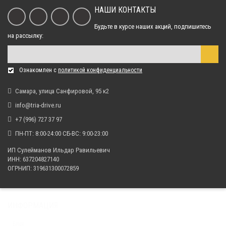
10 441.00 р.
НАШИ КОНТАКТЫ
Будьте в курсе наших акций, подпишитесь
на рассылку:
Шина Kenda K546 SPEEDRACER 25x10x12
13 150.00 р.
Ознакомлен с
политикой конфиденциальности
Шина Kenda K585 BOUNTY HUNTER 26х11х12
Самара, улица Санфировой, 95 к2
14 791.00 р.
info@tria-drive.ru
+7 (996) 727 37 97
ПН-ПТ: 8:00-24:00 СБ-ВС: 9:00-23:00
ИП Сулейманов Ильдар Равильевич
ИНН: 637204827140
ОГРНИП: 319631300072859
ИНФОРМАЦИЯ
Блог