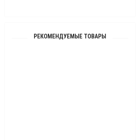
РЕКОМЕНДУЕМЫЕ ТОВАРЫ
Шина Kenda K299 BEAR CLAW 27x12x12
14 465.00 р.
Шина Kenda K299 BEAR CLAW 27x10x12
13 141.00 р.
Шина Kenda K299 BEAR CLAW 26x9x12
11 688.00 р.