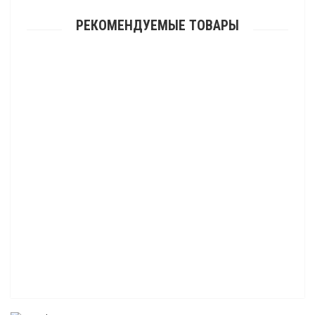
РЕКОМЕНДУЕМЫЕ ТОВАРЫ
Защитный кожух динамика для установки в кофр-крышу
2 475.00 р.
Канистра 10 л на кофр для квадроцикла для Segway Snarler
6 840.00 р.
Кофр на крышу для квадроцикла BRP Can-am Maverick X3
46 600.00 р.
Кофр на крышу для квадроцикла Segway Villain
39 150.00 р.