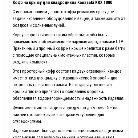
Кофр на крышу для квадроцикла Kawasaki KRX 1000
С использованием данного кофра решаются сразу две
задачи - хранение оборудования и вещей, а также защита от
осадков и солнечных лучей.
Корпус спроектирован таким образом, чтобы быть
приземистым и обтекаемым, не нарушая аэродинамики UTV.
Практичный и прочный кофр на крыше крепится к раме багги
с помощью специальных монтажных пластин, которые
входят в комплект.
Этот просторный кофр состоит из двух отделений; каждое
имеет откидную крышку с гидравлической опорой и два
встроенных резиновых замка. Благодаря уплотнению
крышки плотно прилегают к основанию коробки,
обеспечивая водонепроницаемость и надежность изделия.
Функциональность изделия продумана до мелочей – на
нижней стороне крыши есть даже углубления для
стереосистемы.
Изделие может быть дополнено специальными защитными
колпачками для аудиодинамиков, которые защищают