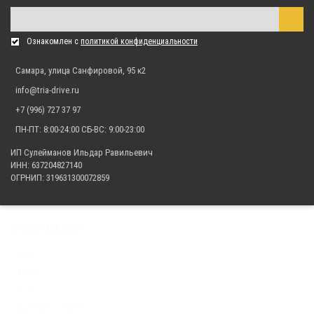
Кофр на квадроцикл ATV 500A задний
11 000.00 р.
Ознакомлен с
политикой конфиденциальности
Самара, улица Санфировой, 95 к2
info@tria-drive.ru
+7 (996) 727 37 97
ПН-ПТ: 8:00-24:00 СБ-ВС: 9:00-23:00
ИП Сулейманов Ильдар Равильевич
ИНН: 637204827140
ОГРНИП: 319631300072859
ИНФОРМАЦИЯ
Блог
Акции
О нас
Доставка и оплата