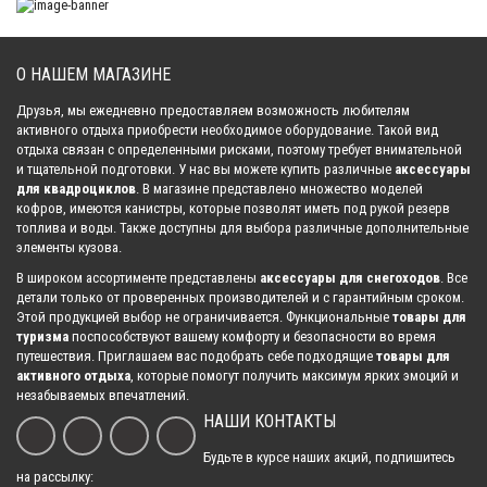
О НАШЕМ МАГАЗИНЕ
Светодиодный дублер стоп-сигнала для кофра GKA
1 125.00 р.
Друзья, мы ежедневно предоставляем возможность любителям
активного отдыха приобрести необходимое оборудование. Такой вид
отдыха связан с определенными рисками, поэтому требует внимательной
и тщательной подготовки. У нас вы можете купить различные
аксессуары
Кофр для ружья на квадроцикл GKA GUN CASE
для квадроциклов
. В магазине представлено множество моделей
16 740.00 р.
кофров, имеются канистры, которые позволят иметь под рукой резерв
топлива и воды. Также доступны для выбора различные дополнительные
элементы кузова.
В широком ассортименте представлены
аксессуары для снегоходов
. Все
Кофр для ружья на квадроцикл GUN CASE OPTIC
детали только от проверенных производителей и с гарантийным сроком.
17 190.00 р.
Этой продукцией выбор не ограничивается. Функциональные
товары для
туризма
поспособствуют вашему комфорту и безопасности во время
путешествия. Приглашаем вас подобрать себе подходящие
товары для
активного отдыха
, которые помогут получить максимум ярких эмоций и
Светодиодный дублер стоп-сигнала для кофра PZ 3000
незабываемых впечатлений.
897.00 р.
НАШИ КОНТАКТЫ
Будьте в курсе наших акций, подпишитесь
на рассылку: