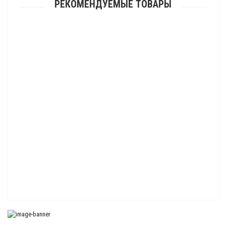
РЕКОМЕНДУЕМЫЕ ТОВАРЫ
Бампер (кенгурин) задний для квадроцикла ATV X4/400L/500
BASIC/CFORCE 450/520 (2022-)
8 000.00 р.
Бампер (кенгурин) передний для квадроцикла ATV X4/400L/500
BASIC/CFORCE 450/520 (2022-)
9 000.00 р.
Бампер (кенгурин) задний для квадроцикла ATV 800 HO/ 1000/ 800/1000
LTD (2024-)
9 800.00 р.