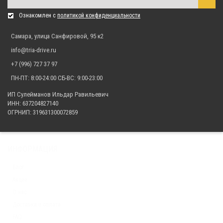
Ознакомлен с
политикой конфиденциальности
Самара, улица Санфировой, 95 к2
Бампер (кенгурин) передний для квадроцикла ATV X5 H.O./ Х6 EPS
(усиленный)
info@tria-drive.ru
9 975.00 р.
+7 (996) 727 37 97
ПН-ПТ: 8:00-24:00 СБ-ВС: 9:00-23:00
Бампер (кенгурин) передний для квадроцикла ATV X8 Н.О./ X10
ИП Сулейманов Ильдар Равильевич
ИНН: 637204827140
10 959.00 р.
ОГРНИП: 319631300072859
ИНФОРМАЦИЯ
Блог
Акции
О нас
Доставка и оплата
FAQ