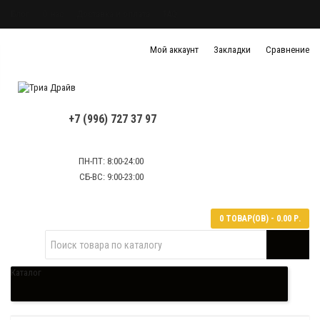
Блог
О нас
Доставка и оплата
FAQ
Политика конфиденциальности
Мой аккаунт
Закладки
Сравнение
Политика обработки персональных данных
Контактная информация
+7 (996) 727 37 97
ПН-ПТ: 8:00-24:00
СБ-ВС: 9:00-23:00
0 ТОВАР(ОВ) - 0.00 Р.
Каталог