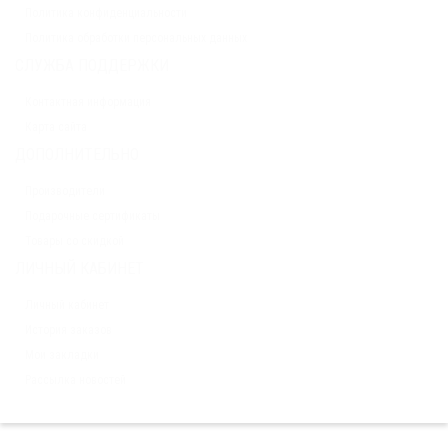
Политика конфиденциальности
Политика обработки персональных данных
СЛУЖБА ПОДДЕРЖКИ
Контактная информация
Карта сайта
ДОПОЛНИТЕЛЬНО
Производители
Подарочные сертификаты
Товары со скидкой
ЛИЧНЫЙ КАБИНЕТ
Личный кабинет
История заказов
Мои закладки
Рассылка новостей