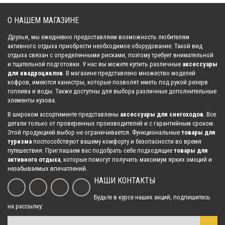
О НАШЕМ МАГАЗИНЕ
Бампер (кенгурин) передний для квадроцикла ATV 800 HO/ 1000/
Друзья, мы ежедневно предоставляем возможность любителям
800/1000 LTD (2024-)
активного отдыха приобрести необходимое оборудование. Такой вид
9 000.00 р.
отдыха связан с определенными рисками, поэтому требует внимательной
и тщательной подготовки. У нас вы можете купить различные
аксессуары
для квадроциклов
. В магазине представлено множество моделей
кофров, имеются канистры, которые позволят иметь под рукой резерв
топлива и воды. Также доступны для выбора различные дополнительные
Бампер (кенгурин) передний для квадроцикла ATV x8 H.O./x10 (2018-)
элементы кузова.
12 800.00 р.
В широком ассортименте представлены
аксессуары для снегоходов
. Все
детали только от проверенных производителей и с гарантийным сроком.
Этой продукцией выбор не ограничивается. Функциональные
товары для
Бампер (кенгурин) передний для квадроцикла ATV FORCE 625 (2020-)
туризма
поспособствуют вашему комфорту и безопасности во время
путешествия. Приглашаем вас подобрать себе подходящие
товары для
12 800.00 р.
активного отдыха
, которые помогут получить максимум ярких эмоций и
незабываемых впечатлений.
НАШИ КОНТАКТЫ
Бампер (кенгурин) передний для квадроцикла ATV X8 (2012-)
Будьте в курсе наших акций, подпишитесь
усиленный
на рассылку:
13 151.00 р.