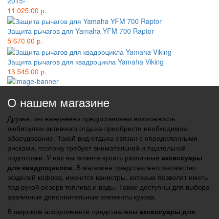
2015-
11 025.00 р.
Защита рычагов для Yamaha YFM 700 Raptor
5 670.00 р.
Защита рычагов для квадроцикла Yamaha Viking
13 545.00 р.
О нашем магазине
Друзья, мы ежедневно предоставляем возможность
любителям активного отдыха приобрести необходимое
оборудование. Такой вид отдыха связан с определенными
рисками, поэтому требует внимательной и тщательной
подготовки. У нас вы можете купить различные
аксессуары
для квадроциклов
. В магазине представлено множество
моделей кофров, имеются канистры, которые позволят иметь
под рукой резерв топлива и воды. Также доступны для выбора
различные дополнительные элементы кузова.
В широком ассортименте представлены
аксессуары для