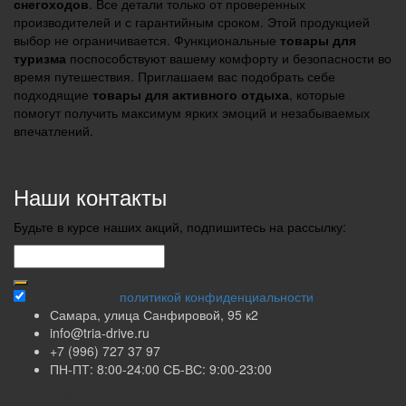
снегоходов
. Все детали только от проверенных
производителей и с гарантийным сроком. Этой продукцией
выбор не ограничивается. Функциональные
товары для
туризма
поспособствуют вашему комфорту и безопасности во
время путешествия. Приглашаем вас подобрать себе
подходящие
товары для активного отдыха
, которые
помогут получить максимум ярких эмоций и незабываемых
впечатлений.
Наши контакты
Будьте в курсе наших акций, подпишитесь на рассылку:
Ознакомлен с
политикой конфиденциальности
Самара, улица Санфировой, 95 к2
info@tria-drive.ru
+7 (996) 727 37 97
ПН-ПТ: 8:00-24:00 СБ-ВС: 9:00-23:00
ИП Сулейманов Ильдар Равильевич