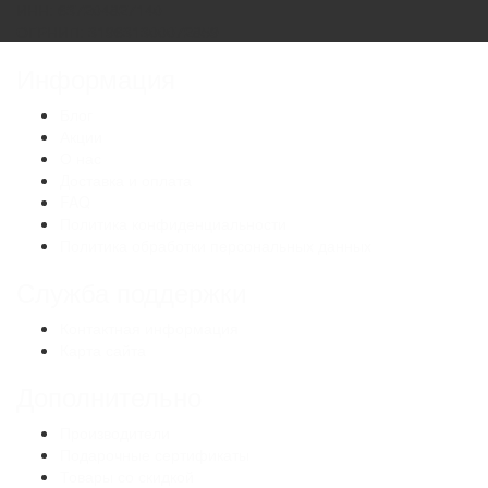
ИНН: 637204827140
ОГРНИП: 319631300072859
Информация
Блог
Акции
О нас
Доставка и оплата
FAQ
Политика конфиденциальности
Политика обработки персональных данных
Служба поддержки
Контактная информация
Карта сайта
Дополнительно
Производители
Подарочные сертификаты
Товары со скидкой