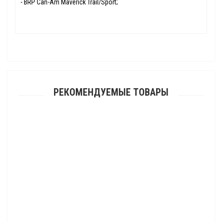
- BRP Can-Am Maverick Trail/Sport;
РЕКОМЕНДУЕМЫЕ ТОВАРЫ
Защита днища для квадроцикла Stels ATV800 GEUPARD с защитой
порогов 2015- (алюминиевая)
32 130.00 р.
Защита порогов для квадроциклов Arctic Cat 700 XR Limited 2015-
11 025.00 р.