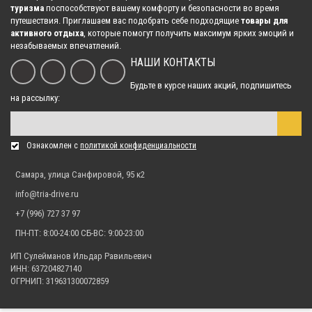
туризма
поспособствуют вашему комфорту и безопасности во время
путешествия. Приглашаем вас подобрать себе подходящие
товары для
активного отдыха
, которые помогут получить максимум ярких эмоций и
Защита порогов для квадроцикла Polaris Sportsman 1000/850/550 XP
незабываемых впечатлений.
(2015-2019)
НАШИ КОНТАКТЫ
8 505.00 р.
Будьте в курсе наших акций, подпишитесь
на рассылку:
Защита порогов для квадроцикла Polaris Scrambler 1000/850
8 820.00 р.
Ознакомлен с
политикой конфиденциальности
Самара, улица Санфировой, 95 к2
Защита порогов для квадроцикла Polaris RZR 900 XP (2011-2014)
info@tria-drive.ru
7 560.00 р.
+7 (996) 727 37 97
ПН-ПТ: 8:00-24:00 СБ-ВС: 9:00-23:00
ИП Сулейманов Ильдар Равильевич
Защита порогов для квадроцикла Polaris Sportsman 850/550
ИНН: 637204827140
Touring/Sportsman 850/550 XP
ОГРНИП: 319631300072859
8 820.00 р.