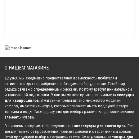
Защита порогов для квадроциклов Arctic Cat 500/550/650/700 TRV
Cruiser 2008-2012
15 120.00 р.
Защита порогов для квадроцикла Yamaha Grizzly 660
6 300.00 р.
О НАШЕМ МАГАЗИНЕ
Друзья, мы ежедневно предоставляем возможность любителям
активного отдыха приобрести необходимое оборудование. Такой вид
отдыха связан с определенными рисками, поэтому требует внимательной
Защита днища и порогов для квадроцикла Yamaha Grizzly 450
и тщательной подготовки. У нас вы можете купить различные
аксессуары
14 963.00 р.
для квадроциклов
. В магазине представлено множество моделей
кофров, имеются канистры, которые позволят иметь под рукой резерв
топлива и воды. Также доступны для выбора различные дополнительные
элементы кузова.
Защита порогов для квадроцикла Yamaha Grizzly 550/700/Kodiak
В широком ассортименте представлены
аксессуары для снегоходов
. Все
6 615.00 р.
детали только от проверенных производителей и с гарантийным сроком.
Этой продукцией выбор не ограничивается. Функциональные
товары для