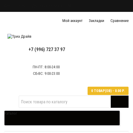
Блог
О нас
Доставка и оплата
FAQ
Политика конфиденциальности
Мой аккаунт
Закладки
Сравнение
Политика обработки персональных данных
Контактная информация
+7 (996) 727 37 97
ПН-ПТ: 8:00-24:00
СБ-ВС: 9:00-23:00
0 ТОВАР(ОВ) - 0.00 Р.
Каталог