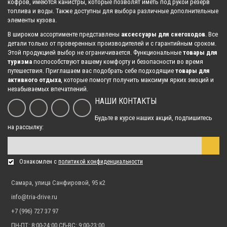
кофров, имеются канистры, которые позволят иметь под рукой резерв
Защита днища для квадроцикла ATV 800 U8 Tracker 2013- (ALFeco)
топлива и воды. Также доступны для выбора различные дополнительные
50 295.00 р.
элементы кузова.
В широком ассортименте представлены
аксессуары для снегоходов
. Все
детали только от проверенных производителей и с гарантийным сроком.
Этой продукцией выбор не ограничивается. Функциональные
товары для
Защита днища для квадроцикла ATV 500/2A 2009- (ALFeco)
туризма
поспособствуют вашему комфорту и безопасности во время
28 770.00 р.
путешествия. Приглашаем вас подобрать себе подходящие
товары для
активного отдыха
, которые помогут получить максимум ярких эмоций и
незабываемых впечатлений.
НАШИ КОНТАКТЫ
Защита днища для квадроцикла ATV 500 A 2009- (ALFeco)
28 770.00 р.
Будьте в курсе наших акций, подпишитесь
на рассылку:
Защита днища цельная для квадроцикла Yamaha Grizzly 700 2015-
Ознакомлен с
политикой конфиденциальности
(ALFeco)
27 930.00 р.
Самара, улица Санфировой, 95 к2
info@tria-drive.ru
+7 (996) 727 37 97
Защита днища для квадроцикла Yamaha Grizzly 700 2015- (ALFeco)
ПН-ПТ: 8:00-24:00 СБ-ВС: 9:00-23:00