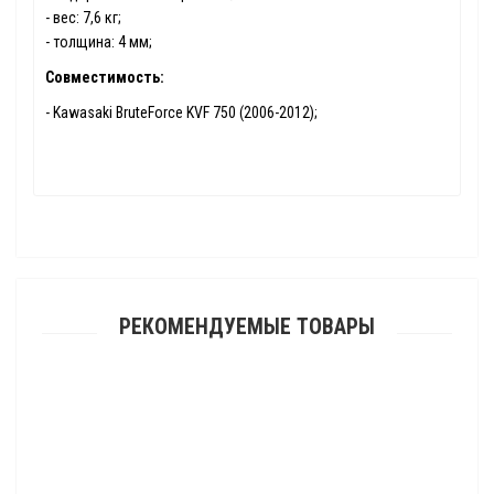
- вес: 7,6 кг;
- толщина: 4 мм;
Совместимость:
- Kawasaki BruteForce KVF 750 (2006-2012);
РЕКОМЕНДУЕМЫЕ ТОВАРЫ
Защита днища цельная для квадроцикла ATV 500 A 2009- (ALFeco)
29 295.00 р.