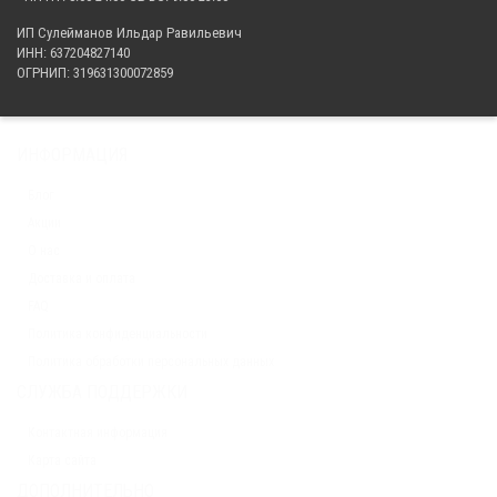
27 930.00 р.
ИП Сулейманов Ильдар Равильевич
ИНН: 637204827140
ОГРНИП: 319631300072859
ИНФОРМАЦИЯ
Блог
Акции
О нас
Доставка и оплата
FAQ
Политика конфиденциальности
Политика обработки персональных данных
СЛУЖБА ПОДДЕРЖКИ
Контактная информация
Карта сайта
ДОПОЛНИТЕЛЬНО