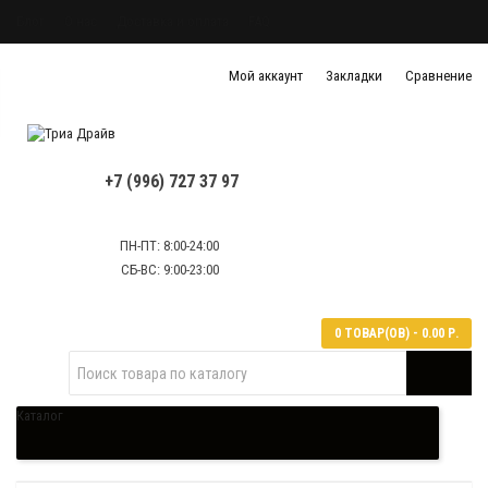
Блог
О нас
Доставка и оплата
FAQ
Политика конфиденциальности
Мой аккаунт
Закладки
Сравнение
Политика обработки персональных данных
Контактная информация
+7 (996) 727 37 97
ПН-ПТ: 8:00-24:00
СБ-ВС: 9:00-23:00
0 ТОВАР(ОВ) - 0.00 Р.
Каталог